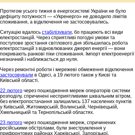
Протягом усього тижня в енергосистемі України не було
дефіциту потужності — «Укренерго» не доводило лімітів
споживання, а відключення не застосовувались.
Ситуацію вдалось
стабілізувати
, бо працюють всі види
електростанцій. Через сприятливі погодні умови та
поступове зростання світлового дня збільшилась робота
електростанцій з відновлюваних джерел енергії — вони
покривають ранкові піки споживання. Імпорт електроенергії
незначний і наближається до нуля.
Через ремонтні роботи і мережеві обмеження відключення
застосовували
в Одесі, а 19 лютого також у Києві та
Київській області.
22 лютого
через пошкодження мереж операторів системи
розподілу, спричинені несприятливими шквальним вітром,
без електропостачання залишились 137 населених пунктів
у Київській, Житомирській, Волинській, Чернівецькій,
Хмельницькій та Тернопільській областях.
23 лютого
через пошкодження мереж, спричинених
російськими обстрілами, були знеструмлення у
прифронтових районах Харківської, Запорізької,