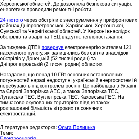
Херсонської областей. Де дозволяла безпекова ситуація,
енергетики проводили ремонтні роботи.
24 лютого
через обстріли є знеструмлення у прифронтових
районах Дніпропетровської, Харківської, Херсонської,
Сумської та Чернігівської областей. У Херсоні внаслідок
обстрілів та аварії на ТЕЦ відсутнє теплопостачання.
За тиждень ДТЕК
повернув
електроенергію жителям 121
населеного пункту, які залишились без світла внаслідок
обстрілів у Донецькій (52 тисячі родин) та
Дніпропетровській (2 тисячі родин) областях.
Нагадаємо, що понад 10 ГВт основних встановлених
потужностей наразі недоступні українській енергосистемі й
перебувають під контролем росіян. Це найбільша в Україні
та Європі Запорізька АЕС, а також Запорізька ТЕС,
Луганська ТЕС, Вуглегірська ТЕС, Каховська ГЕС. На
тимчасово окупованих територіях півдня також
розташовані більшість вітрових та сонячних
електростанцій.
Літературна редакторка:
Ольга Полицька
Теми:
Електроенергія