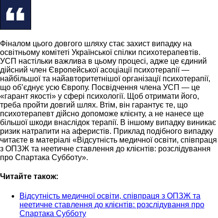
Фіналом цього довгого шляху стає захист випадку на
освітньому комітеті Української спілки психотерапевтів.
УСП настільки важлива в цьому процесі, адже це єдиний
дійсний член Європейської асоціації психотерапії —
найбільшої та найавторитетнішої організації психотерапії,
що обʼєднує усю Європу. Посвідчення члена УСП — це
«гарант якості» у сфері психології. Щоб отримати його,
треба пройти довгий шлях. Втім, він гарантує те, що
психотерапевт дійсно допоможе клієнту, а не нанесе ще
більшої шкоди внаслідок терапії. В іншому випадку виникає
ризик натрапити на аферистів. Приклад подібного випадку
читаєте в матеріалі «Відсутність медичної освіти, співпраця
з ОПЗЖ та неетичне ставлення до клієнтів: розслідування
про Спартака Субботу».
Читайте також:
Відсутність медичної освіти, співпраця з ОПЗЖ та
неетичне ставлення до клієнтів: розслідування про
Спартака Субботу