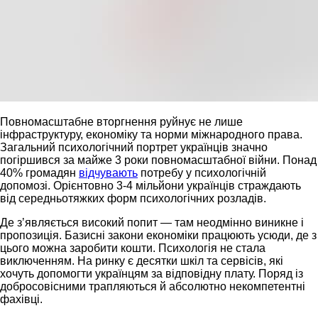
Повномасштабне вторгнення руйнує не лише
інфраструктуру, економіку та норми міжнародного права.
Загальний психологічний портрет українців значно
погіршився за майже 3 роки повномасштабної війни. Понад
40% громадян
відчувають
потребу у психологічній
допомозі. Орієнтовно 3-4 мільйони українців страждають
від середньотяжких форм психологічних розладів.
Де зʼявляється високий попит — там неодмінно виникне і
пропозиція. Базисні закони економіки працюють усюди, де з
цього можна заробити кошти. Психологія не стала
виключенням. На ринку є десятки шкіл та сервісів, які
хочуть допомогти українцям за відповідну плату. Поряд із
добросовісними трапляються й абсолютно некомпетентні
фахівці.