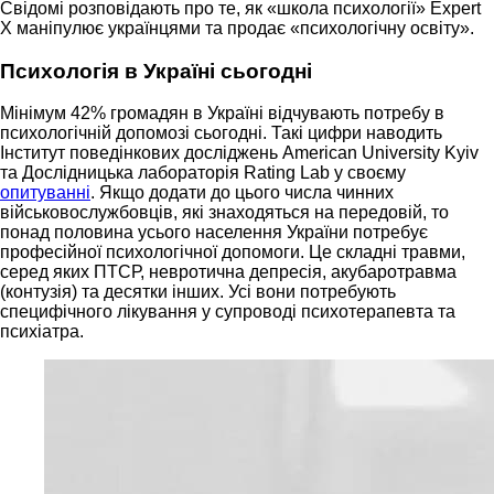
Свідомі розповідають про те, як «школа психології» Expert
X маніпулює українцями та продає «психологічну освіту».
Психологія в Україні сьогодні
Мінімум 42% громадян в Україні відчувають потребу в
психологічній допомозі сьогодні. Такі цифри наводить
Інститут поведінкових досліджень American University Kyiv
та Дослідницька лабораторія Rating Lab у своєму
опитуванні
. Якщо додати до цього числа чинних
військовослужбовців, які знаходяться на передовій, то
понад половина усього населення України потребує
професійної психологічної допомоги. Це складні травми,
серед яких ПТСР, невротична депресія, акубаротравма
(контузія) та десятки інших. Усі вони потребують
специфічного лікування у супроводі психотерапевта та
психіатра.