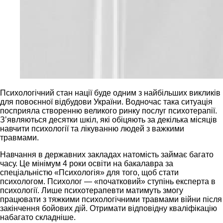
Психологічний стан нації буде одним з найбільших викликів
для повоєнної відбудови України. Водночас така ситуація
посприяла створенню великого ринку послуг психотерапії.
Зʼявляються десятки шкіл, які обіцяють за декілька місяців
навчити психології та лікуванню людей з важкими
травмами.
Навчання в державних закладах натомість займає багато
часу. Це мінімум 4 роки освіти на бакалавра за
спеціальністю «Психологія» для того, щоб стати
психологом. Психолог — «початковий» ступінь експерта в
психології. Лише психотерапевти матимуть змогу
працювати з тяжкими психологічними травмами війни після
закінчення бойових дій. Отримати відповідну кваліфікацію
набагато складніше.