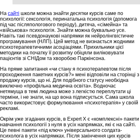
На
сайті
школи можна знайти десятки курсів саме по
психології: сексологія, перинатальна психологія (допомога
під час післяпологового періоду), дитяча, «сімейна» та
«військова» психологія. Знайти можна буквально усе.
Навіть такі псевдонаукові напрямки як нейролінгвістичне
програмування (НЛП). Цей метод не визнається жодними
психотерапевтичними асоціаціями. Прихильники цієї
методики на початку її розвитку обіцяли виліковувати
пацієнтів зі СНІДом та хворобою Паркінсона.
На пряме запитання «чи стану я психотерапевтом після
проходження пакетних курсів?» мені відповіли на сторінці з
продажу курсів, що ні. Для подібного статусу необхідна
виключно «профільна медична освіта». Водночас
нетямуща в темі людина може з легкістю переплутати ці
терміни, і не знати, на що вона підписується. Сама школа
часто використовує формулювання «психотерапія» у своїй
рекламі.
Окрім уже згаданих курсів, в Expert X є «комплексні» пакети
навчання психології з нуля в усіх напрямках, які є на сайті.
Це певні пакети «під ключ» універсального солдата-
психолога в усіх напрямках. Після закінчення цих курсів