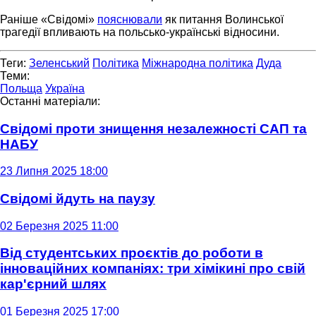
Раніше «Свідомі»
пояснювали
як питання Волинської
трагедії впливають на польсько-українські відносини.
Теги:
Зеленський
Політика
Міжнародна політика
Дуда
Теми:
Польща
Україна
Останні матеріали:
Свідомі проти знищення незалежності САП та
НАБУ
23 Липня 2025 18:00
Свідомі йдуть на паузу
02 Березня 2025 11:00
Від студентських проєктів до роботи в
інноваційних компаніях: три хімікині про свій
кар'єрний шлях
01 Березня 2025 17:00