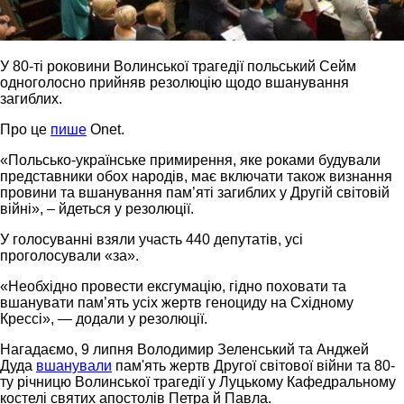
У 80-ті роковини Волинської трагедії польський Сейм
одноголосно прийняв резолюцію щодо вшанування
загиблих.
Про це
пише
Onet.
«Польсько-українське примирення, яке роками будували
представники обох народів, має включати також визнання
провини та вшанування пам’яті загиблих у Другій світовій
війні», – йдеться у резолюції.
У голосуванні взяли участь 440 депутатів, усі
проголосували «за».
«Необхідно провести ексгумацію, гідно поховати та
вшанувати пам’ять усіх жертв геноциду на Східному
Крессі», — додали у резолюції.
Нагадаємо, 9 липня Володимир Зеленський та Анджей
Дуда
вшанували
пам'ять жертв Другої світової війни та 80-
ту річницю Волинської трагедії у Луцькому Кафедральному
костелі святих апостолів Петра й Павла.