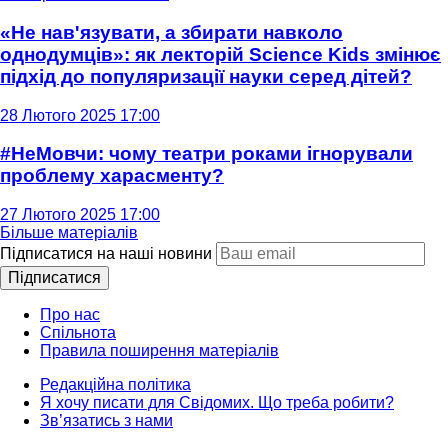
«Не нав'язувати, а збирати навколо
однодумців»: як лекторій Science Kids змінює
підхід до популяризації науки серед дітей?
28 Лютого 2025 17:00
#НеМовчи: чому театри роками ігнорували
проблему харасменту?
27 Лютого 2025 17:00
Більше матеріалів
Підписатися на наші новини
Підписатися
Про нас
Спільнота
Правила поширення матеріалів
Редакційна політика
Я хочу писати для Свідомих. Що треба робити?
Зв’язатись з нами