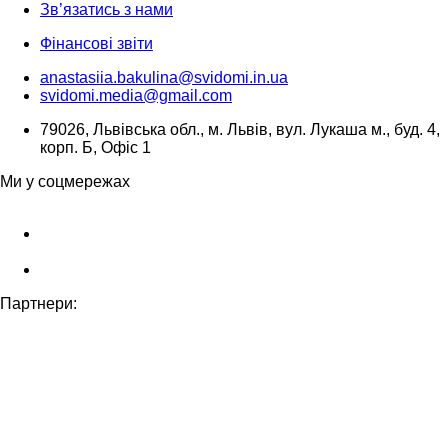
Зв’язатись з нами
Фінансові звіти
anastasiia.bakulina@svidomi.in.ua
svidomi.media@gmail.com
79026, Львівська обл., м. Львів, вул. Лукаша м., буд. 4,
корп. Б, Офіс 1
Ми у соцмережах
Партнери: