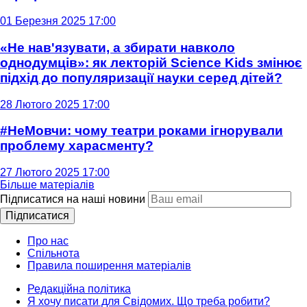
01 Березня 2025 17:00
«Не нав'язувати, а збирати навколо
однодумців»: як лекторій Science Kids змінює
підхід до популяризації науки серед дітей?
28 Лютого 2025 17:00
#НеМовчи: чому театри роками ігнорували
проблему харасменту?
27 Лютого 2025 17:00
Більше матеріалів
Підписатися на наші новини
Підписатися
Про нас
Спільнота
Правила поширення матеріалів
Редакційна політика
Я хочу писати для Свідомих. Що треба робити?