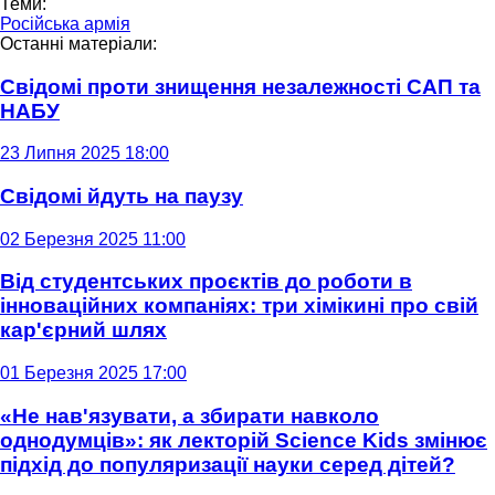
Теми:
Російська армія
Останні матеріали:
Свідомі проти знищення незалежності САП та
НАБУ
23 Липня 2025 18:00
Свідомі йдуть на паузу
02 Березня 2025 11:00
Від студентських проєктів до роботи в
інноваційних компаніях: три хімікині про свій
кар'єрний шлях
01 Березня 2025 17:00
«Не нав'язувати, а збирати навколо
однодумців»: як лекторій Science Kids змінює
підхід до популяризації науки серед дітей?