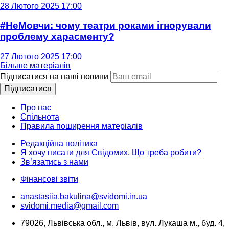
28 Лютого 2025 17:00
#НеМовчи: чому театри роками ігнорували
проблему харасменту?
27 Лютого 2025 17:00
Більше матеріалів
Підписатися на наші новини
Підписатися
Про нас
Спільнота
Правила поширення матеріалів
Редакційна політика
Я хочу писати для Свідомих. Що треба робити?
Зв’язатись з нами
Фінансові звіти
anastasiia.bakulina@svidomi.in.ua
svidomi.media@gmail.com
79026, Львівська обл., м. Львів, вул. Лукаша м., буд. 4,