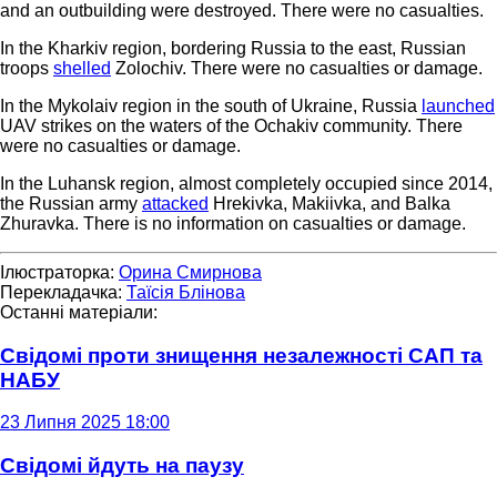
and an outbuilding were destroyed. There were no casualties.
In the Kharkiv region, bordering Russia to the east, Russian
troops
shelled
Zolochiv. There were no casualties or damage.
In the Mykolaiv region in the south of Ukraine, Russia
launched
UAV strikes on the waters of the Ochakiv community. There
were no casualties or damage.
In the Luhansk region, almost completely occupied since 2014,
the Russian army
attacked
Hrekivka, Makiivka, and Balka
Zhuravka. There is no information on casualties or damage.
Ілюстраторка:
Орина Смирнова
Перекладачка:
Таїсія Блінова
Останні матеріали:
Свідомі проти знищення незалежності САП та
НАБУ
23 Липня 2025 18:00
Свідомі йдуть на паузу