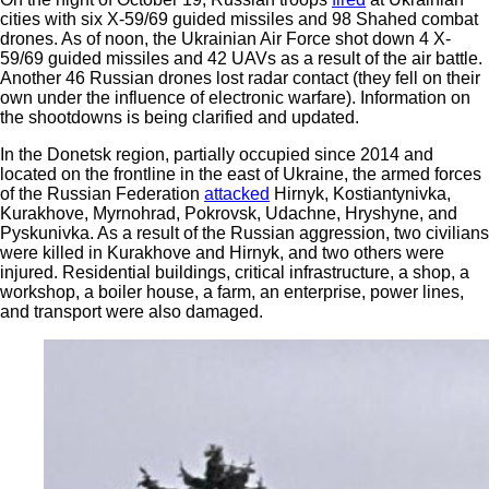
cities with six X-59/69 guided missiles and 98 Shahed combat
drones. As of noon, the Ukrainian Air Force shot down 4 X-
59/69 guided missiles and 42 UAVs as a result of the air battle.
Another 46 Russian drones lost radar contact (they fell on their
own under the influence of electronic warfare). Information on
the shootdowns is being clarified and updated.
In the Donetsk region, partially occupied since 2014 and
located on the frontline in the east of Ukraine, the armed forces
of the Russian Federation
attacked
Hirnyk, Kostiantynivka,
Kurakhove, Myrnohrad, Pokrovsk, Udachne, Hryshyne, and
Pyskunivka. As a result of the Russian aggression, two civilians
were killed in Kurakhove and Hirnyk, and two others were
injured. Residential buildings, critical infrastructure, a shop, a
workshop, a boiler house, a farm, an enterprise, power lines,
and transport were also damaged.