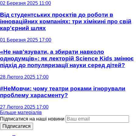
02 Березня 2025 11:00
Від студентських проєктів до роботи в
інноваційних компаніях: три хімікині про свій
кар'єрний шлях
01 Березня 2025 17:00
«Не нав'язувати, а збирати навколо
однодумців»: як лекторій Science Kids змінює
підхід до популяризації науки серед дітей?
28 Лютого 2025 17:00
#НеМовчи: чому театри роками ігнорували
проблему харасменту?
27 Лютого 2025 17:00
Більше матеріалів
Підписатися на наші новини
Підписатися