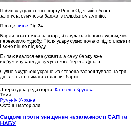
Поблизу українського порту Рені в Одеській області
затонула румунська баржа із сульфатом амонію.
Про це
пише
Digi24.
Баржа, яка стояла на якорі, зіткнулась з іншим судном, яке
перевозило худобу. Після удару судно почало підтоплювати
і воно пішло під воду.
Екіпаж вдалося евакуювати, а саму баржу вже
відбуксирували до румунського берега Дунаю.
Судно з худобою українська сторона заарештувала на три
дні, як цього вимагав власник баржі.
Літературна редакторка:
Катерина Кругова
Теми:
Румунія
Україна
Останні матеріали:
Свідомі проти знищення незалежності САП та
НАБУ