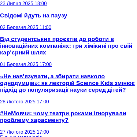
23 Липня 2025 18:00
Свідомі йдуть на паузу
02 Березня 2025 11:00
Від студентських проєктів до роботи в
інноваційних компаніях: три хімікині про свій
кар'єрний шлях
01 Березня 2025 17:00
«Не нав'язувати, а збирати навколо
однодумців»: як лекторій Science Kids змінює
підхід до популяризації науки серед дітей?
28 Лютого 2025 17:00
#НеМовчи: чому театри роками ігнорували
проблему харасменту?
27 Лютого 2025 17:00