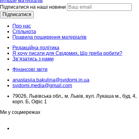
Більше матеріалів
Підписатися на наші новини
Підписатися
Про нас
Спільнота
Правила поширення матеріалів
Редакційна політика
Я хочу писати для Свідомих. Що треба робити?
Зв’язатись з нами
Фінансові звіти
anastasiia.bakulina@svidomi.in.ua
svidomi.media@gmail.com
79026, Львівська обл., м. Львів, вул. Лукаша м., буд. 4,
корп. Б, Офіс 1
Ми у соцмережах