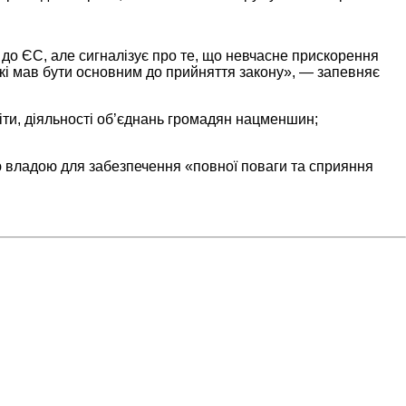
до ЄС, але сигналізує про те, що невчасне прискорення
кі мав бути основним до прийняття закону», — запевняє
віти, діяльності об’єднань громадян нацменшин;
ю владою для забезпечення «повної поваги та сприяння