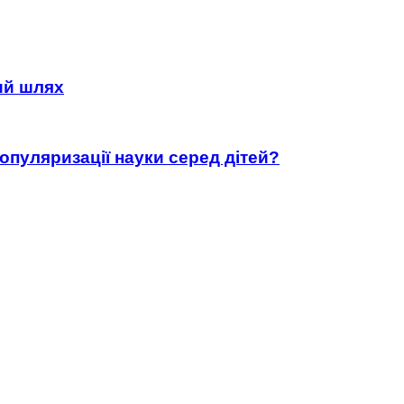
ний шлях
популяризації науки серед дітей?