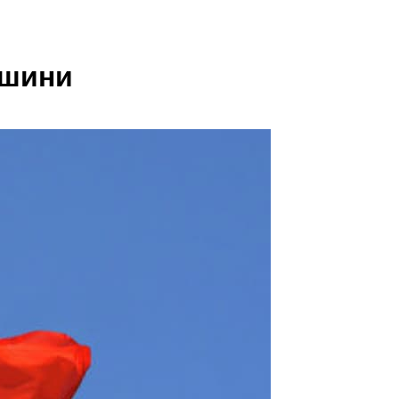
ншини