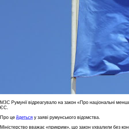
МЗС Румунії відреагувало на закон «Про національні меншин
ЄС.
Про це
йдеться
у заяві румунського відомства.
Міністерство вважає «прикрим», що закон ухвалили без консу