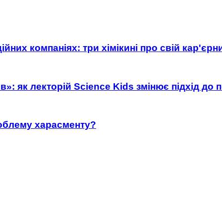
ійних компаніях: три хімікині про свій кар'єр
»: як лекторій Science Kids змінює підхід до 
роблему харасменту?