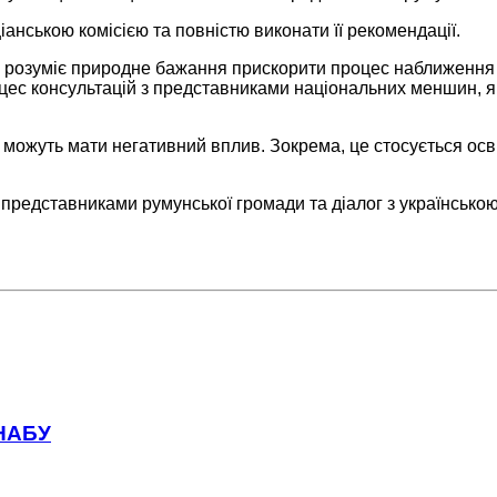
анською комісією та повністю виконати її рекомендації.
а розуміє природне бажання прискорити процес наближення 
оцес консультацій з представниками національних меншин, я
і можуть мати негативний вплив. Зокрема, це стосується ос
представниками румунської громади та діалог з українсько
 НАБУ