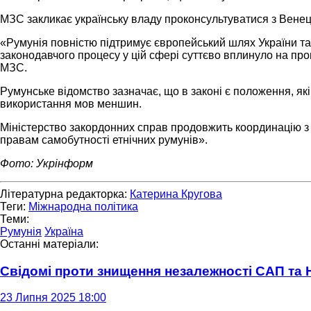
МЗС закликає українську владу проконсультуватися з Венеці
«Румунія повністю підтримує європейський шлях України т
законодавчого процесу у цій сфері суттєво вплинуло на пр
МЗС.
Румунське відомство зазначає, що в законі є положення, як
використання мов меншин.
Міністерство закордонних справ продовжить координацію з 
правам самобутності етнічних румунів».
Фото: Укрінформ
Літературна редакторка:
Катерина Кругова
Теги:
Міжнародна політика
Теми:
Румунія
Україна
Останні матеріали:
Свідомі проти знищення незалежності САП та
23 Липня 2025 18:00