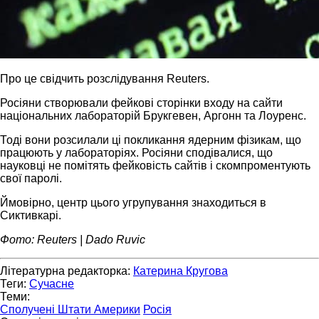
Про це свідчить розслідування Reuters.
Росіяни створювали фейкові сторінки входу на сайти
національних лабораторій Брукгевен, Аргонн та Лоуренс.
Тоді вони розсилали ці покликання ядерним фізикам, що
працюють у лабораторіях. Росіяни сподівалися, що
науковці не помітять фейковість сайтів і скомпроментують
свої паролі.
Ймовірно, центр цього угрупування знаходиться в
Сиктивкарі.
Фото: Reuters | Dado Ruvic
Літературна редакторка:
Катерина Кругова
Теги:
Сучасне
Теми:
Сполучені Штати Америки
Росія