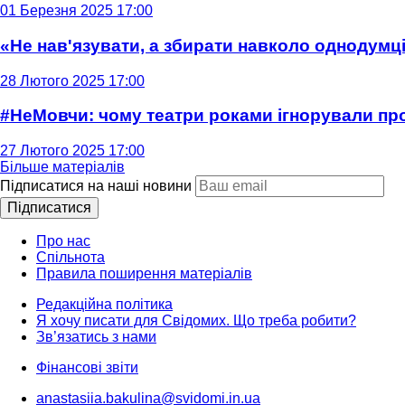
01 Березня 2025 17:00
«Не нав'язувати, а збирати навколо однодумців
28 Лютого 2025 17:00
#НеМовчи: чому театри роками ігнорували п
27 Лютого 2025 17:00
Більше матеріалів
Підписатися на наші новини
Підписатися
Про нас
Спільнота
Правила поширення матеріалів
Редакційна політика
Я хочу писати для Свідомих. Що треба робити?
Зв’язатись з нами
Фінансові звіти
anastasiia.bakulina@svidomi.in.ua