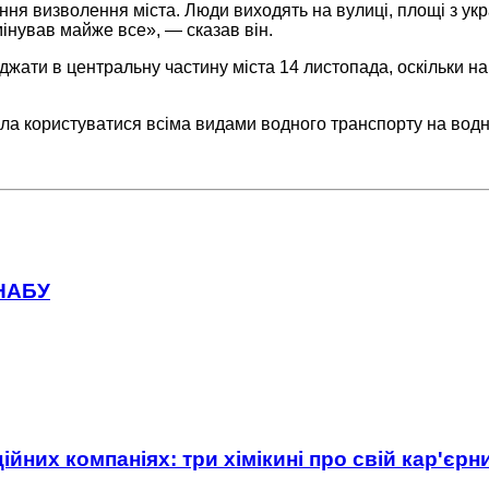
ння визволення міста. Люди виходять на вулиці, площі з укр
мінував майже все», — сказав він.
джати в центральну частину міста 14 листопада, оскільки на
а користуватися всіма видами водного транспорту на водни
 НАБУ
ійних компаніях: три хімікині про свій кар'єр