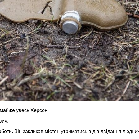
и майже увесь Херсон.
вич.
оботи. Він закликав містян утриматись від відвідання людни