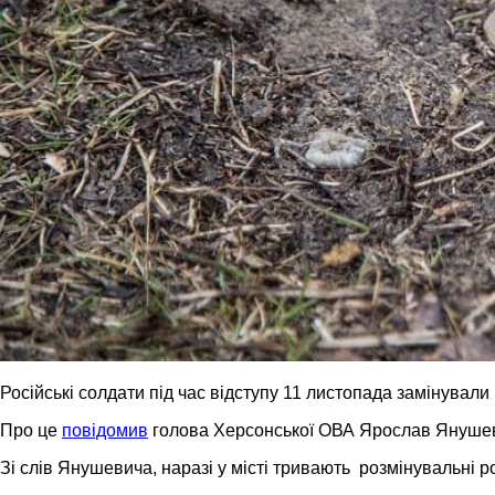
Російські солдати під час відступу 11 листопада замінувал
Про це
повідомив
голова Херсонської ОВА Ярослав Януше
Зі слів Янушевича, наразі у місті тривають розмінувальні р