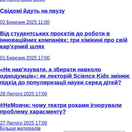
Свідомі йдуть на паузу
02 Березня 2025 11:00
Від студентських проєктів до роботи в
інноваційних компаніях: три хімікині про свій
кар'єрний шлях
01 Березня 2025 17:00
«Не нав'язувати, а збирати навколо
однодумців»: як лекторій Science Kids змінює
підхід до популяризації науки серед дітей?
28 Лютого 2025 17:00
#НеМовчи: чому театри роками ігнорували
проблему харасменту?
27 Лютого 2025 17:00
Більше матеріалів