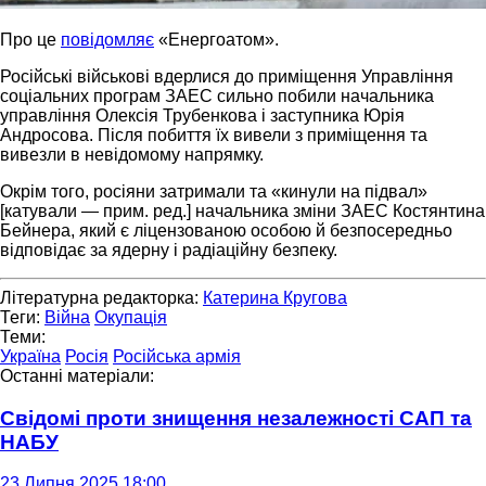
Про це
повідомляє
«Енергоатом».
Російські військові вдерлися до приміщення Управління
соціальних програм ЗАЕС сильно побили начальника
управління Олексія Трубенкова і заступника Юрія
Андросова. Після побиття їх вивели з приміщення та
вивезли в невідомому напрямку.
Окрім того, росіяни затримали та «кинули на підвал»
[катували — прим. ред.] начальника зміни ЗАЕС Костянтина
Бейнера, який є ліцензованою особою й безпосередньо
відповідає за ядерну і радіаційну безпеку.
Літературна редакторка:
Катерина Кругова
Теги:
Війна
Окупація
Теми:
Україна
Росія
Російська армія
Останні матеріали:
Свідомі проти знищення незалежності САП та
НАБУ
23 Липня 2025 18:00