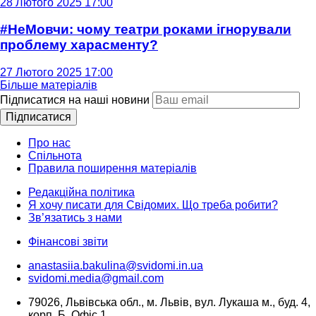
28 Лютого 2025 17:00
#НеМовчи: чому театри роками ігнорували
проблему харасменту?
27 Лютого 2025 17:00
Більше матеріалів
Підписатися на наші новини
Підписатися
Про нас
Спільнота
Правила поширення матеріалів
Редакційна політика
Я хочу писати для Свідомих. Що треба робити?
Зв’язатись з нами
Фінансові звіти
anastasiia.bakulina@svidomi.in.ua
svidomi.media@gmail.com
79026, Львівська обл., м. Львів, вул. Лукаша м., буд. 4,
корп. Б, Офіс 1