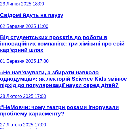
23 Липня 2025 18:00
Свідомі йдуть на паузу
02 Березня 2025 11:00
Від студентських проєктів до роботи в
інноваційних компаніях: три хімікині про свій
кар'єрний шлях
01 Березня 2025 17:00
«Не нав'язувати, а збирати навколо
однодумців»: як лекторій Science Kids змінює
підхід до популяризації науки серед дітей?
28 Лютого 2025 17:00
#НеМовчи: чому театри роками ігнорували
проблему харасменту?
27 Лютого 2025 17:00