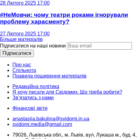
28 Лютого 2025 17:00
#НеМовчи: чому театри роками ігнорували
проблему харасменту?
27 Лютого 2025 17:00
Більше матеріалів
Підписатися на наші новини
Підписатися
Про нас
Спільнота
Правила поширення матеріалів
Редакційна політика
Я хочу писати для Свідомих. Що треба робити?
Зв’язатись з нами
Фінансові звіти
anastasiia.bakulina@svidomi.in.ua
svidomi.media@gmail.com
79026, Львівська обл., м. Львів, вул. Лукаша м., буд. 4,