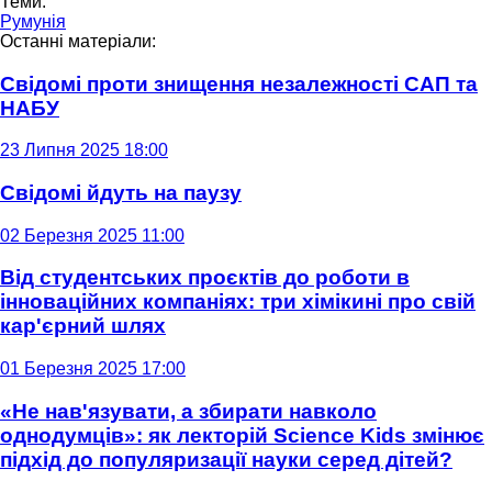
Теми:
Румунія
Останні матеріали:
Свідомі проти знищення незалежності САП та
НАБУ
23 Липня 2025 18:00
Свідомі йдуть на паузу
02 Березня 2025 11:00
Від студентських проєктів до роботи в
інноваційних компаніях: три хімікині про свій
кар'єрний шлях
01 Березня 2025 17:00
«Не нав'язувати, а збирати навколо
однодумців»: як лекторій Science Kids змінює
підхід до популяризації науки серед дітей?