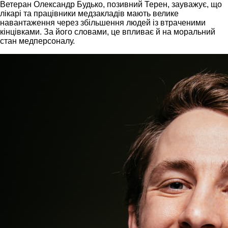
Ветеран Олександр Будько, позивний Терен, зауважує, що
лікарі та працівники медзакладів мають велике
навантаження через збільшення людей із втраченими
кінцівками. За його словами, це впливає й на моральний
стан медперсоналу.