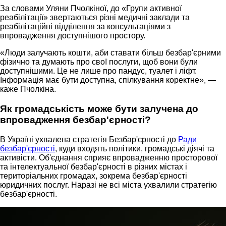
За словами Уляни Пчолкіної, до «Групи активної
реабілітації» звертаються різні медичні заклади та
реабілітаційні відділення за консультаціями з
впровадження доступнішого простору.
«Люди залучають кошти, аби ставати більш безбар'єрними
фізично та думають про свої послуги, щоб вони були
доступнішими. Це не лише про пандус, туалет і ліфт.
Інформація має бути доступна, спілкування коректне», —
каже Пчолкіна.
Як громадськість може бути залучена до
впровадження безбар'єрності?
В Україні ухвалена стратегія Безбар'єрності до
Ради
безбар'єрності
, куди входять політики, громадські діячі та
активісти. Об'єднання сприяє впровадженню просторової
та інтелектуальної безбар'єрності в різних містах і
територіальних громадах, зокрема безбар'єрності
юридичних послуг. Наразі не всі міста ухвалили стратегію
безбар'єрності.