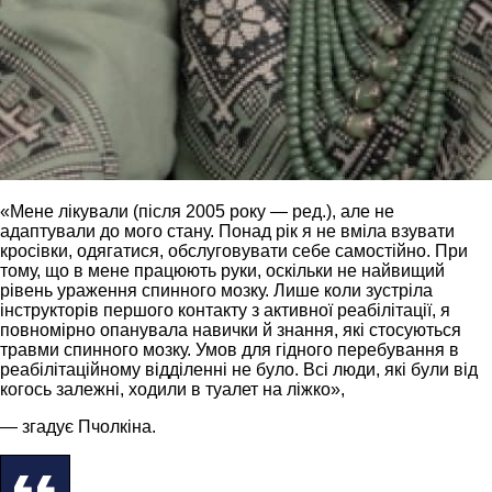
«Мене лікували (після 2005 року — ред.), але не
адаптували до мого стану. Понад рік я не вміла взувати
кросівки, одягатися, обслуговувати себе самостійно. При
тому, що в мене працюють руки, оскільки не найвищий
рівень ураження спинного мозку. Лише коли зустріла
інструкторів першого контакту з активної реабілітації, я
повномірно опанувала навички й знання, які стосуються
травми спинного мозку. Умов для гідного перебування в
реабілітаційному відділенні не було. Всі люди, які були від
когось залежні, ходили в туалет на ліжко»,
— згадує Пчолкіна.