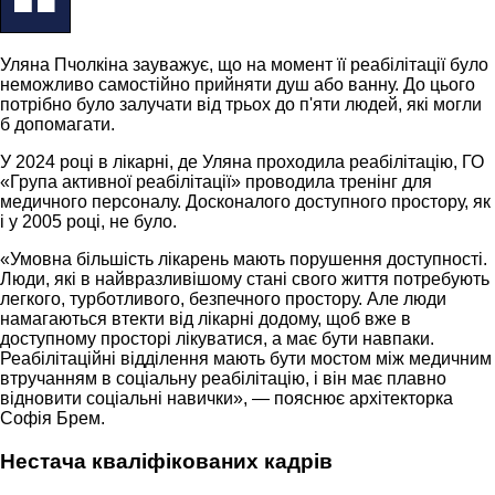
Уляна Пчолкіна зауважує, що на момент її реабілітації було
неможливо самостійно прийняти душ або ванну. До цього
потрібно було залучати від трьох до п'яти людей, які могли
б допомагати.
У 2024 році в лікарні, де Уляна проходила реабілітацію, ГО
«Група активної реабілітації» проводила тренінг для
медичного персоналу. Досконалого доступного простору, як
і у 2005 році, не було.
«Умовна більшість лікарень мають порушення доступності.
Люди, які в найвразливішому стані свого життя потребують
легкого, турботливого, безпечного простору. Але люди
намагаються втекти від лікарні додому, щоб вже в
доступному просторі лікуватися, а має бути навпаки.
Реабілітаційні відділення мають бути мостом між медичним
втручанням в соціальну реабілітацію, і він має плавно
відновити соціальні навички», — пояснює архітекторка
Софія Брем.
Нестача кваліфікованих кадрів