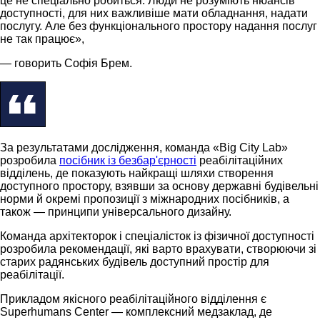
це не спеціально робиться. Люди не розуміють нюансів
доступності, для них важливіше мати обладнання, надати
послугу. Але без функціонального простору надання послуг
не так працює»,
— говорить Софія Брем.
За результатами дослідження, команда «Big City Lab»
розробила
посібник із безбар'єрності
реабілітаційних
відділень, де показують найкращі шляхи створення
доступного простору, взявши за основу державні будівельні
норми й окремі пропозиції з міжнародних посібників, а
також — принципи універсального дизайну.
Команда архітекторок і спеціалісток із фізичної доступності
розробила рекомендації, які варто врахувати, створюючи зі
старих радянських будівель доступний простір для
реабілітації.
Прикладом якісного реабілітаційного відділення є
Superhumans Center — комплексний медзаклад, де