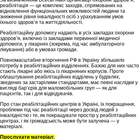
реабілітація — це комплекс заходів, спрямованих на
відновлення функціональних можливостей людини та
зниження рівня інвалідності осіб з урахуванням умов
їхнього здоров’я та життєдіяльності.
Реабілітаційну допомогу надають в усіх закладах охорони
здоров’я, включно із закладами первинної медичної
допомоги, у лікарнях (зокрема, під час амбулаторного
лікування) або в умовах громади.
Повномасштабне вторгнення РФ в Україну збільшило
потребу в реабілітаційних відділеннях. Базою для них часто
стають лікарні або якісь із лікарняних корпусів. Проте
облаштування реабілітаційних відділень у будівлях,
зведених за застарілими стандартами, має певні наслідки у
вигляді бар’єрів для маломобільних груп — як для
пацієнтів, так і для відвідувачів.
Про стан реабілітаційних центрів в Україні, їх покращення,
проблеми під час реабілітації через досвід людей з
інвалідністю і те, як покращувати простір у реабілітаційних
центрах, і як громадськість може бути залучена — у
матеріалі.
Прослухати матеріал: