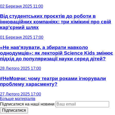
02 Березня 2025 11:00
Від студентських проєктів до роботи в
інноваційних компаніях: три хімікині про свій
кар'єрний шлях
01 Березня 2025 17:00
«Не нав'язувати, а збирати навколо
однодумців»: як лекторій Science Kids змінює
підхід до популяризації науки серед дітей?
28 Лютого 2025 17:00
#НеМовчи: чому театри роками ігнорували
проблему харасменту?
27 Лютого 2025 17:00
Більше матеріалів
Підписатися на наші новини
Підписатися