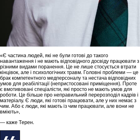
«Є частина людей, які не були готові до такого
навантаження і не мають відповідного досвіду працювати з
різними видами поранення. Це не лише стосується втрати
кінцівок, але і психологічних травм. Головні проблеми — це
брак компетентного медперсоналу та нестача відповідних
умов для реабілітації (непристосовані приміщення). Проте
є вмотивовані спеціалісти, які просто не мають умов для
роботи. Це більше про неправильний перерозподіл кадрів і
матеріалу. Є люди, які готові працювати, але у них немає з
чим. Або є люди, які мають із чим працювати, але вони не
вміють»,
— каже Терен.