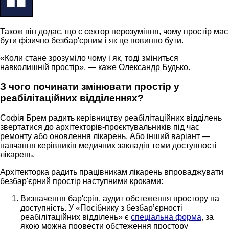
Також він додає, що є сектор нерозуміння, чому простір має
бути фізично безбар'єрним і як це повинно бути.
«Коли стане зрозуміло чому і як, тоді зміниться
навколишній простір», — каже Олександр Будько.
З чого починати змінювати простір у
реабілітаційних відділеннях?
Софія Брем радить керівництву реабілітаційних відділень
звертатися до архітекторів-проєктувальників під час
ремонту або оновлення лікарень. Або інший варіант —
навчання керівників медичних закладів теми доступності
лікарень.
Архітекторка радить працівникам лікарень впроваджувати
безбар'єрний простір наступними кроками:
Визначення бар'єрів, аудит обстеження простору на
доступність. У «Посібнику з безбар’єрності
реабілітаційних відділень» є
спеціальна форма
, за
якою можна провести обстеження простору