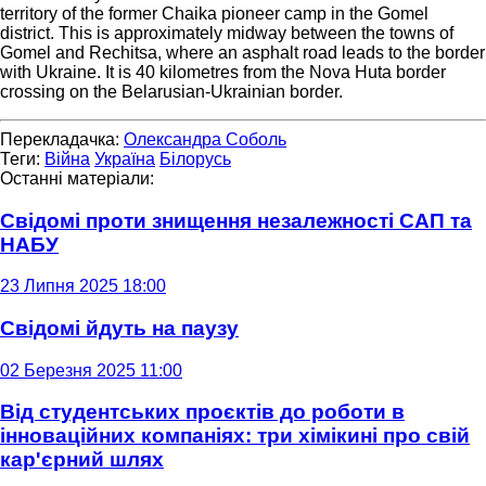
territory of the former Chaika pioneer camp in the Gomel
district. This is approximately midway between the towns of
Gomel and Rechitsa, where an asphalt road leads to the border
with Ukraine. It is 40 kilometres from the Nova Huta border
crossing on the Belarusian-Ukrainian border.
Перекладачка:
Олександра Соболь
Теги:
Війна
Україна
Білорусь
Останні матеріали:
Свідомі проти знищення незалежності САП та
НАБУ
23 Липня 2025 18:00
Свідомі йдуть на паузу
02 Березня 2025 11:00
Від студентських проєктів до роботи в
інноваційних компаніях: три хімікині про свій
кар'єрний шлях