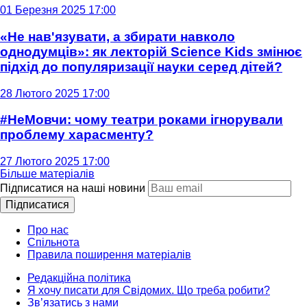
01 Березня 2025 17:00
«Не нав'язувати, а збирати навколо
однодумців»: як лекторій Science Kids змінює
підхід до популяризації науки серед дітей?
28 Лютого 2025 17:00
#НеМовчи: чому театри роками ігнорували
проблему харасменту?
27 Лютого 2025 17:00
Більше матеріалів
Підписатися на наші новини
Підписатися
Про нас
Спільнота
Правила поширення матеріалів
Редакційна політика
Я хочу писати для Свідомих. Що треба робити?
Зв’язатись з нами