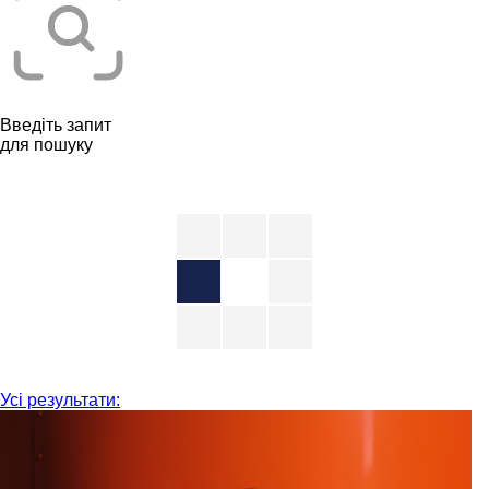
Введіть запит
для пошуку
Усі результати: