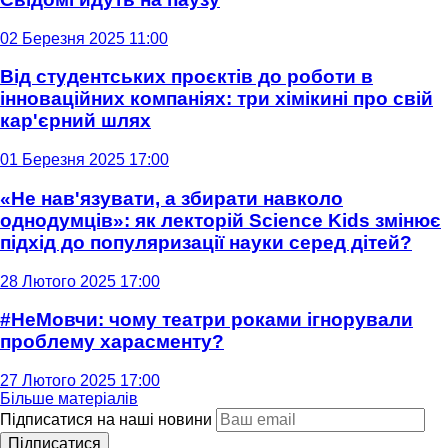
02 Березня 2025 11:00
Від студентських проєктів до роботи в
інноваційних компаніях: три хімікині про свій
кар'єрний шлях
01 Березня 2025 17:00
«Не нав'язувати, а збирати навколо
однодумців»: як лекторій Science Kids змінює
підхід до популяризації науки серед дітей?
28 Лютого 2025 17:00
#НеМовчи: чому театри роками ігнорували
проблему харасменту?
27 Лютого 2025 17:00
Більше матеріалів
Підписатися на наші новини
Підписатися