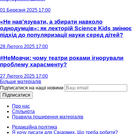
01 Березня 2025 17:00
«Не нав'язувати, а збирати навколо
однодумців»: як лекторій Science Kids змінює
підхід до популяризації науки серед дітей?
28 Лютого 2025 17:00
#НеМовчи: чому театри роками ігнорували
проблему харасменту?
27 Лютого 2025 17:00
Більше матеріалів
Підписатися на наші новини
Підписатися
Про нас
Спільнота
Правила поширення матеріалів
Редакційна політика
Я хочу писати для Свідомих. Що треба робити?