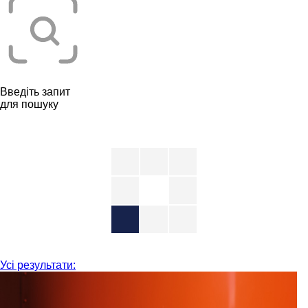
Введіть запит
для пошуку
Усі результати: