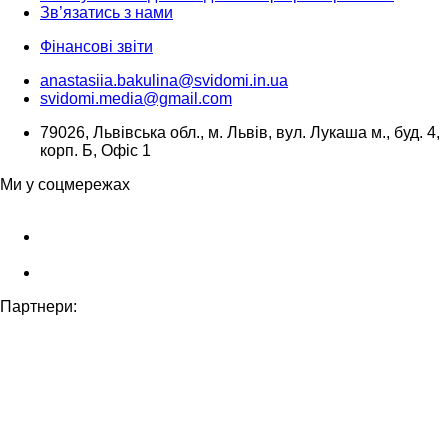
Зв’язатись з нами
Фінансові звіти
anastasiia.bakulina@svidomi.in.ua
svidomi.media@gmail.com
79026, Львівська обл., м. Львів, вул. Лукаша м., буд. 4,
корп. Б, Офіс 1
Ми у соцмережах
Партнери: