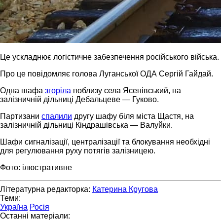
Це ускладнює логістичне забезпечення російського війська.
Про це повідомляє голова Луганської ОДА Сергій Гайдай.
Одна шафа
згоріла
поблизу села Ясенівський, на
залізничній дільниці Дебальцеве — Гуково.
Партизани
спалили
другу шафу біля міста Щастя, на
залізничній дільниці Кіндрашівська — Валуйки.
Шафи сигналізації, централізації та блокування необхідні
для регулювання руху потягів залізницею.
Фото: ілюстративне
Літературна редакторка:
Катерина Кругова
Теми:
Україна
Росія
Останні матеріали: