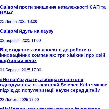
Свідомі проти знищення незалежності САП та
НАБУ
23 Липня 2025 18:00
Свідомі йдуть на паузу
02 Березня 2025 11:00
Від студентських проєктів до роботи в
інноваційних компаніях: три хімікині про свій
кар'єрний шлях
01 Березня 2025 17:00
«Не нав'язувати, а збирати навколо
однодумців»: як лекторій Science Kids змінює
підхід до популяризації науки серед дітей?
28 Лютого 2025 17:00
#НеМовчи: чому театри роками ігнорували