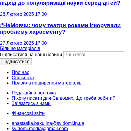
підхід до популяризації науки серед дітей?
28 Лютого 2025 17:00
#НеМовчи: чому театри роками ігнорували
проблему харасменту?
27 Лютого 2025 17:00
Більше матеріалів
Підписатися на наші новини
Підписатися
Про нас
Спільнота
Правила поширення матеріалів
Редакційна політика
Я хочу писати для Свідомих. Що треба робити?
Зв’язатись з нами
Фінансові звіти
anastasiia.bakulina@svidomi.in.ua
svidomi.media@gmail.com