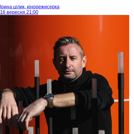
Ірина цілик, кінорежисерка
16 вересня 21:00