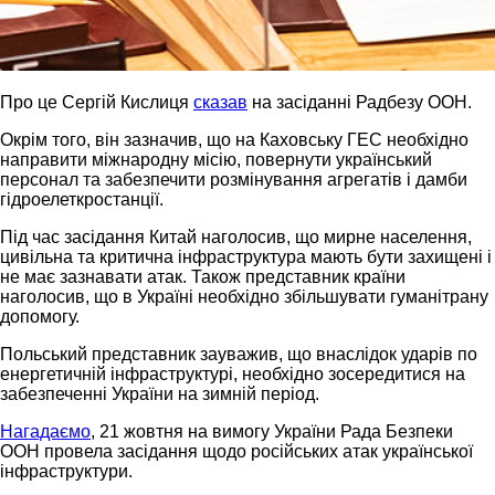
Про це Сергій Кислиця
сказав
на засіданні Радбезу ООН.
Окрім того, він зазначив, що на Каховську ГЕС необхідно
направити міжнародну місію, повернути український
персонал та забезпечити розмінування агрегатів і дамби
гідроелеткростанції.
Під час засідання Китай наголосив, що мирне населення,
цивільна та критична інфраструктура мають бути захищені і
не має зазнавати атак. Також представник країни
наголосив, що в Україні необхідно збільшувати гуманітрану
допомогу.
Польський представник зауважив, що внаслідок ударів по
енергетичній інфраструктурі, необхідно зосередитися на
забезпеченні України на зимній період.
Нагадаємо
, 21 жовтня на вимогу України Рада Безпеки
ООН провела засідання щодо російських атак української
інфраструктури.