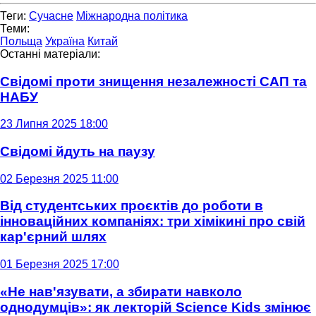
Теги:
Сучасне
Міжнародна політика
Теми:
Польща
Україна
Китай
Останні матеріали:
Свідомі проти знищення незалежності САП та
НАБУ
23 Липня 2025 18:00
Свідомі йдуть на паузу
02 Березня 2025 11:00
Від студентських проєктів до роботи в
інноваційних компаніях: три хімікині про свій
кар'єрний шлях
01 Березня 2025 17:00
«Не нав'язувати, а збирати навколо
однодумців»: як лекторій Science Kids змінює