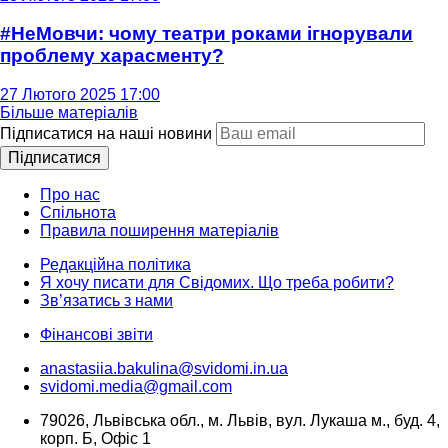
#НеМовчи: чому театри роками ігнорували
проблему харасменту?
27 Лютого 2025 17:00
Більше матеріалів
Підписатися на наші новини
Підписатися
Про нас
Спільнота
Правила поширення матеріалів
Редакційна політика
Я хочу писати для Свідомих. Що треба робити?
Зв’язатись з нами
Фінансові звіти
anastasiia.bakulina@svidomi.in.ua
svidomi.media@gmail.com
79026, Львівська обл., м. Львів, вул. Лукаша м., буд. 4,
корп. Б, Офіс 1