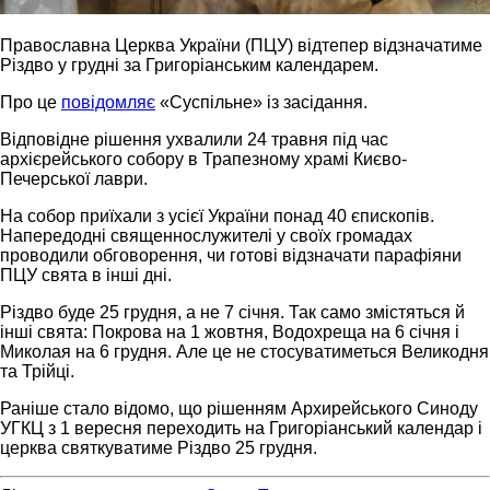
Православна Церква України (ПЦУ) відтепер відзначатиме
Різдво у грудні за Григоріанським календарем.
Про це
повідомляє
«Суспільне» із засідання.
Відповідне рішення ухвалили 24 травня під час
архієрейського собору в Трапезному храмі Києво-
Печерської лаври.
На собор приїхали з усієї України понад 40 єпископів.
Напередодні священнослужителі у своїх громадах
проводили обговорення, чи готові відзначати парафіяни
ПЦУ свята в інші дні.
Різдво буде 25 грудня, а не 7 січня. Так само змістяться й
інші свята: Покрова на 1 жовтня, Водохреща на 6 січня і
Миколая на 6 грудня. Але це не стосуватиметься Великодня
та Трійці.
Раніше стало відомо, що рішенням Архирейського Синоду
УГКЦ з 1 вересня переходить на Григоріанський календар і
церква святкуватиме Різдво 25 грудня.