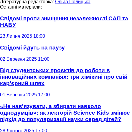
Літературна редакторка:
Ольга Полицька
Останні матеріали:
Свідомі проти знищення незалежності САП та
НАБУ
23 Липня 2025 18:00
Свідомі йдуть на паузу
02 Березня 2025 11:00
Від студентських проєктів до роботи в
інноваційних компаніях: три хімікині про свій
кар'єрний шлях
01 Березня 2025 17:00
«Не нав'язувати, а збирати навколо
однодумців»: як лекторій Science Kids змінює
підхід до популяризації науки серед дітей?
28 Лютого 2025 17:00