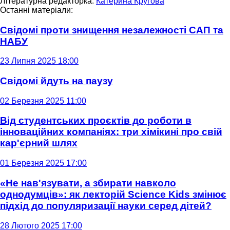
Літературна редакторка:
Катерина Кругова
Останні матеріали:
Свідомі проти знищення незалежності САП та
НАБУ
23 Липня 2025 18:00
Свідомі йдуть на паузу
02 Березня 2025 11:00
Від студентських проєктів до роботи в
інноваційних компаніях: три хімікині про свій
кар'єрний шлях
01 Березня 2025 17:00
«Не нав'язувати, а збирати навколо
однодумців»: як лекторій Science Kids змінює
підхід до популяризації науки серед дітей?
28 Лютого 2025 17:00