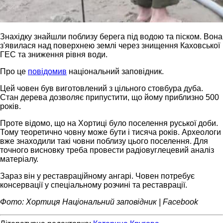
Знахідку знайшли поблизу берега під водою та піском. Вона
з'явилася над поверхнею землі через знищення Каховської
ГЕС та зниження рівня води.
Про це
повідомив
національний заповідник.
Цей човен був виготовлений з цільного стовбура дуба.
Стан дерева дозволяє припустити, що йому приблизно 500
років.
Проте відомо, що на Хортиці було поселення руської доби.
Тому теоретично човну може бути і тисяча років. Археологи
вже знаходили такі човни поблизу цього поселення. Для
точного висновку треба провести радіовуглецевий аналіз
матеріалу.
Зараз він у реставраційному ангарі. Човен потребує
консервації у спеціальному розчині та реставрації.
Фото: Хортиця Національний заповідник | Facebook