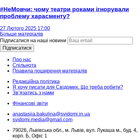
#НеМовчи: чому театри роками ігнорували
проблему харасменту?
27 Лютого 2025 17:00
Більше матеріалів
Підписатися на наші новини
Підписатися
Про нас
Спільнота
Правила поширення матеріалів
Редакційна політика
Я хочу писати для Свідомих. Що треба робити?
Зв’язатись з нами
Фінансові звіти
anastasiia.bakulina@svidomi.in.ua
svidomi.media@gmail.com
79026, Львівська обл., м. Львів, вул. Лукаша м., буд. 4,
корп. Б, Офіс 1