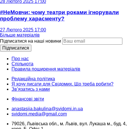
28 Лютого 2025 17:00
#НеМовчи: чому театри роками ігнорували
проблему харасменту?
27 Лютого 2025 17:00
Більше матеріалів
Підписатися на наші новини
Підписатися
Про нас
Спільнота
Правила поширення матеріалів
Редакційна політика
Я хочу писати для Свідомих. Що треба робити?
Зв’язатись з нами
Фінансові звіти
anastasiia.bakulina@svidomi.in.ua
svidomi.media@gmail.com
79026, Львівська обл., м. Львів, вул. Лукаша м., буд. 4,
корп. Б, Офіс 1