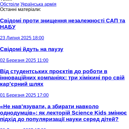
Обстріли
Українська армія
Останні матеріали:
Свідомі проти знищення незалежності САП та
НАБУ
23 Липня 2025 18:00
Свідомі йдуть на паузу
02 Березня 2025 11:00
Від студентських проєктів до роботи в
інноваційних компаніях: три хімікині про свій
кар'єрний шлях
01 Березня 2025 17:00
«Не нав'язувати, а збирати навколо
однодумців»: як лекторій Science Kids змінює
підхід до популяризації науки серед дітей?