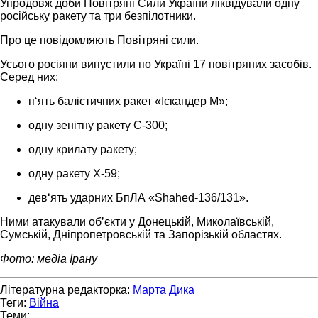
Упродовж доби Повітряні Сили України ліквідували одну
російську ракету та три безпілотники.
Про це повідомляють Повітряні сили.
Усього росіяни випустили по Україні 17 повітряних засобів.
Серед них:
п‘ять балістичних ракет «Іскандер М»;
одну зенітну ракету С-300;
одну крилату ракету;
одну ракету Х-59;
дев‘ять ударних БпЛА «Shahed-136/131».
Ними атакували обʼєкти у Донецькій, Миколаївській,
Сумській, Дніпропетровській та Запорізькій областях.
Фото: медіа Ірану
Літературна редакторка:
Марта Дика
Теги:
Війна
Теми: