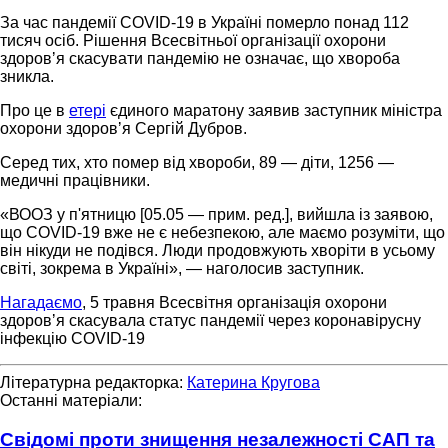
За час пандемії COVID-19 в Україні померло понад 112
тисяч осіб. Рішення Всесвітньої організації охорони
здоровʼя скасувати пандемію не означає, що хвороба
зникла.
Про це в
етері
єдиного маратону заявив заступник міністра
охорони здоровʼя Сергій Дубров.
Серед тих, хто помер від хвороби, 89 — діти, 1256 —
медичні працівники.
«ВООЗ у п'ятницю [05.05 — прим. ред.], вийшла із заявою,
що COVID-19 вже не є небезпекою, але маємо розуміти, що
він нікуди не подівся. Люди продовжують хворіти в усьому
світі, зокрема в Україні», — наголосив заступник.
Нагадаємо
, 5 травня Всесвітня організація охорони
здоровʼя cкасувала статус пандемії через коронавірусну
інфекцію COVID-19
Літературна редакторка:
Катерина Кругова
Останні матеріали:
Свідомі проти знищення незалежності САП та