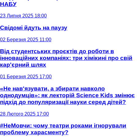
НАБУ
23 Липня 2025 18:00
Свідомі йдуть на паузу
02 Березня 2025 11:00
Від студентських проєктів до роботи в
інноваційних компаніях: три хімікині про свій
кар'єрний шлях
01 Березня 2025 17:00
«Не нав'язувати, а збирати навколо
однодумців»: як лекторій Science Kids змінює
підхід до популяризації науки серед дітей?
28 Лютого 2025 17:00
#НеМовчи: чому театри роками ігнорували
проблему харасменту?