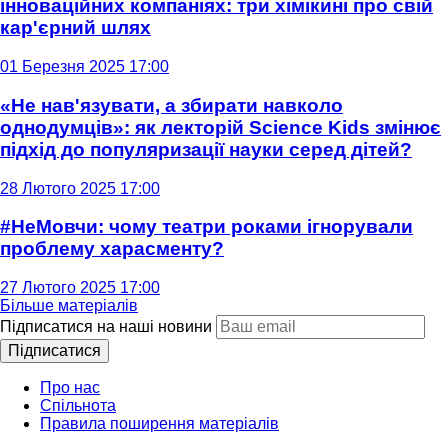
інноваційних компаніях: три хімікині про свій
кар'єрний шлях
01 Березня 2025 17:00
«Не нав'язувати, а збирати навколо
однодумців»: як лекторій Science Kids змінює
підхід до популяризації науки серед дітей?
28 Лютого 2025 17:00
#НеМовчи: чому театри роками ігнорували
проблему харасменту?
27 Лютого 2025 17:00
Більше матеріалів
Підписатися на наші новини
Підписатися
Про нас
Спільнота
Правила поширення матеріалів