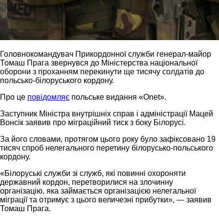
Головнокомандувач Прикордонної служби генерал-майор
Томаш Прага звернувся до Міністерства національної
оборони з проханням перекинути ще тисячу солдатів до
польсько-білоруського кордону.
Про це
повідомляє
польське видання «Onet».
Заступник Міністра внутрішніх справ і адміністрації Мацей
Вонсік заявив про міграційний тиск з боку Білорусі.
За його словами, протягом цього року було зафіксовано 19
тисяч спроб нелегального перетину білорусько-польського
кордону.
«Білоруські служби зі служб, які повинні охороняти
державний кордон, перетворилися на злочинну
організацію, яка займається організацією нелегальної
міграції та отримує з цього величезні прибутки», — заявив
Томаш Прага.