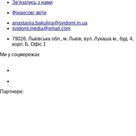
Зв’язатись з нами
Фінансові звіти
anastasiia.bakulina@svidomi.in.ua
svidomi.media@gmail.com
79026, Львівська обл., м. Львів, вул. Лукаша м., буд. 4,
корп. Б, Офіс 1
Ми у соцмережах
Партнери: