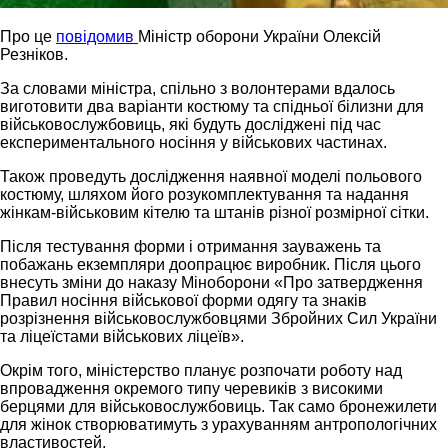
Про це
повідомив
Міністр оборони України Олексій
Резніков.
За словами міністра, спільно з волонтерами вдалось
виготовити два варіанти костюму та спідньої білизни для
військовослужбовиць, які будуть досліджені під час
експериментального носіння у військових частинах.
Також проведуть дослідження наявної моделі польового
костюму, шляхом його розукомплектування та надання
жінкам-військовим кітелю та штанів різної розмірної сітки.
Після тестування форми і отримання зауважень та
побажань екземпляри доопрацює виробник. Після цього
внесуть зміни до наказу Міноборони «Про затвердження
Правил носіння військової форми одягу та знаків
розрізнення військовослужбовцями Збройних Сил України
та ліцеїстами військових ліцеїв».
Окрім того, міністерство планує розпочати роботу над
впровадження окремого типу черевиків з високими
берцями для військовослужбовиць. Так само бронежилети
для жінок створюватимуть з урахуванням антропологічних
властивостей.