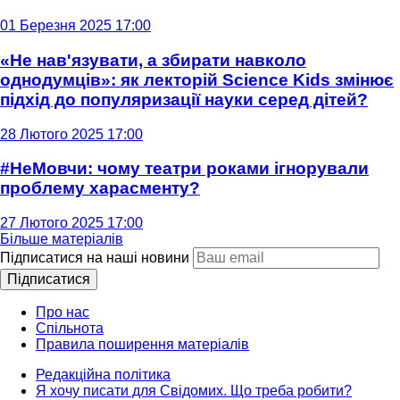
01 Березня 2025 17:00
«Не нав'язувати, а збирати навколо
однодумців»: як лекторій Science Kids змінює
підхід до популяризації науки серед дітей?
28 Лютого 2025 17:00
#НеМовчи: чому театри роками ігнорували
проблему харасменту?
27 Лютого 2025 17:00
Більше матеріалів
Підписатися на наші новини
Підписатися
Про нас
Спільнота
Правила поширення матеріалів
Редакційна політика
Я хочу писати для Свідомих. Що треба робити?