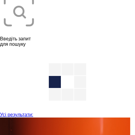
Введіть запит
для пошуку
Усі результати: