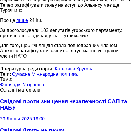
Тепер ратифікувати заяву на вступ до Альянсу має ще
Туреччина.
Про це
пише
24.hu.
За проголосували 182 депутатів угорського парламенту,
проти шість, а одинадцять — утрималися.
Для того, щоб Фінляндія стала повноправним членом
Альянсу ратифікувати заяву на вступ мають усі країни-
члени НАТО.
Літературна редакторка:
Катерина Кругова
Теги:
Сучасне
Міжнародна політика
Теми:
Фінляндія
Угорщина
Останні матеріали:
Свідомі проти знищення незалежності САП та
НАБУ
23 Липня 2025 18:00
Свідомі йдуть на паузу