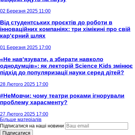
02 Березня 2025 11:00
Від студентських проєктів до роботи в
інноваційних компаніях: три хімікині про свій
кар'єрний шлях
01 Березня 2025 17:00
«Не нав'язувати, а збирати навколо
однодумців»: як лекторій Science Kids змінює
підхід до популяризації науки серед дітей?
28 Лютого 2025 17:00
#НеМовчи: чому театри роками ігнорували
проблему харасменту?
27 Лютого 2025 17:00
Більше матеріалів
Підписатися на наші новини
Підписатися