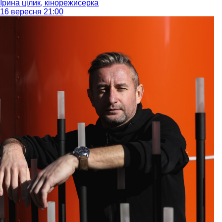
Ірина цілик, кінорежисерка
16 вересня 21:00