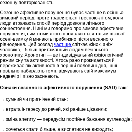
сезонну повторюваність.
Сезонне афективне порушення буває частіше в осінньо-
зимовий період, проте трапляється і весною-літом, коли
люди втрачають спокій період довкола літнього
сонцестояння. Нині ми говоримо про зимове афективне
порушення, симптоми якого проявляються тільки пізньої
осені-взимку й минають приблизно після весняного
рівнодення. Цей розлад
частіше
спіткає жінок, аніж
чоловіків, і більш притаманний людям вечірнього
хронотипу. Хронотип — це індивідуальний фізіологічний
режим сну та активності. Хтось рано прокидається й
переживає пік активності в першій половині дня, інші
повільно набирають темп, відчувають свій максимум
надвечір і пізно засинають.
Ознаки сезонного афективного порушення (SAD) такі:
→ сумний чи пригнічений стан;
→ втрата інтересу до речей, які раніше цікавили;
→ зміна апетиту — передусім постійне бажання вуглеводів;
→ хочеться спати більше, а виспатися не виходить;