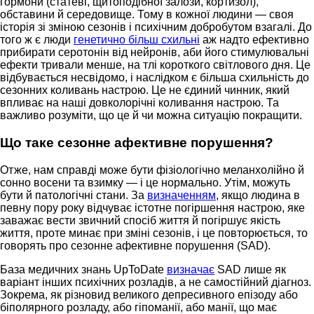
гормони (статеві, щитоподібної залози, кортизол),
обставини й середовище. Тому в кожної людини — своя
історія зі зміною сезонів і психічним добробутом взагалі. До
того ж є люди
генетично більш схильні
аж надто ефективно
прибирати серотонін від нейронів, аби його стимулювальні
ефекти тривали менше, на тлі короткого світлового дня. Це
відбувається несвідомо, і наслідком є більша схильність до
сезонних коливань настрою. Це не єдиний чинник, який
впливає на наші довколорічні коливання настрою. Та
важливо розуміти, що це й чи можна ситуацію покращити.
Що таке сезонне афективне порушення?
Отже, нам справді може бути фізіологічно меланхолійно й
сонно восени та взимку — і це нормально. Утім, можуть
бути й патологічні стани. За
визначенням
, якщо людина в
певну пору року відчуває істотне погіршення настрою, яке
заважає вести звичний спосіб життя й погіршує якість
життя, проте минає при зміні сезонів, і це повторюється, то
говорять про сезонне афективне порушення (SAD).
База медичних знань UpToDate
визначає
SAD лише як
варіант інших психічних розладів, а не самостійний діагноз.
Зокрема, як різновид великого депресивного епізоду або
біполярного розладу, або гіпоманії, або манії, що має