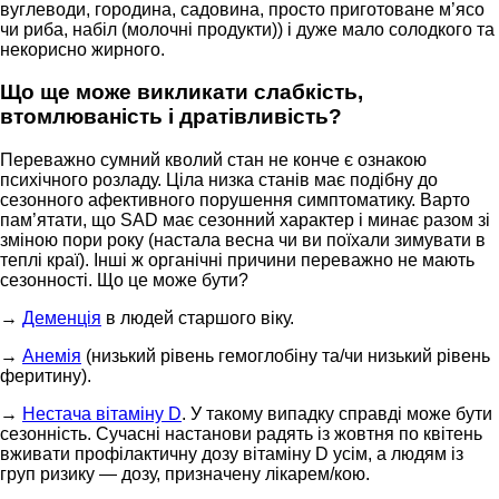
вуглеводи, городина, садовина, просто приготоване м’ясо
чи риба, набіл (молочні продукти)) і дуже мало солодкого та
некорисно жирного.
Що ще може викликати слабкість,
втомлюваність і дратівливість?
Переважно сумний кволий стан не конче є ознакою
психічного розладу. Ціла низка станів має подібну до
сезонного афективного порушення симптоматику. Варто
пам’ятати, що SAD має сезонний характер і минає разом зі
зміною пори року (настала весна чи ви поїхали зимувати в
теплі краї). Інші ж органічні причини переважно не мають
сезонності. Що це може бути?
→
Деменція
в людей старшого віку.
→
Анемія
(низький рівень гемоглобіну та/чи низький рівень
феритину).
→
Нестача вітаміну D
. У такому випадку справді може бути
сезонність. Сучасні настанови радять із жовтня по квітень
вживати профілактичну дозу вітаміну D усім, а людям із
груп ризику — дозу, призначену лікарем/кою.