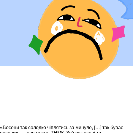
«Восени так солодко чіплятись за минуле, […] так буває
восени», — начитують ТНМК. Зв’язок осені та