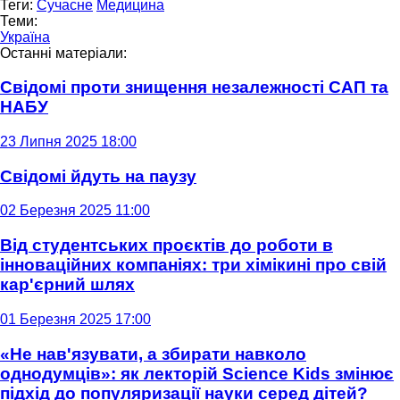
Теги:
Сучасне
Медицина
Теми:
Україна
Останні матеріали:
Свідомі проти знищення незалежності САП та
НАБУ
23 Липня 2025 18:00
Свідомі йдуть на паузу
02 Березня 2025 11:00
Від студентських проєктів до роботи в
інноваційних компаніях: три хімікині про свій
кар'єрний шлях
01 Березня 2025 17:00
«Не нав'язувати, а збирати навколо
однодумців»: як лекторій Science Kids змінює
підхід до популяризації науки серед дітей?