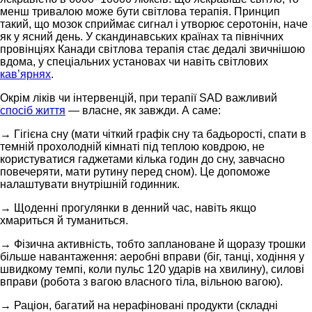
менш тривалою може бути світлова терапія. Принцип
такий, що мозок сприймає сигнал і утворює серотонін, наче
як у ясний день. У скандинавських країнах та північних
провінціях Канади світлова терапія стає дедалі звичнішою
вдома, у спеціальних установах чи навіть світлових
кав’ярнях
.
Окрім ліків чи інтервенцій, при терапії SAD важливий
спосіб життя
— власне, як завжди. А саме:
→ Гігієна сну (мати чіткий графік сну та бадьорості, спати в
темній прохолодній кімнаті під теплою ковдрою, не
користуватися гаджетами кілька годин до сну, завчасно
повечеряти, мати рутину перед сном). Це допоможе
налаштувати внутрішній годинник.
→ Щоденні прогулянки в денний час, навіть якщо
хмариться й туманиться.
→ Фізична активність, тобто заплановане й щоразу трошки
більше навантаження: аеробні вправи (біг, танці, ходіння у
швидкому темпі, коли пульс 120 ударів на хвилину), силові
вправи (робота з вагою власного тіла, вільною вагою).
→ Раціон, багатий на нерафіновані продукти (складні