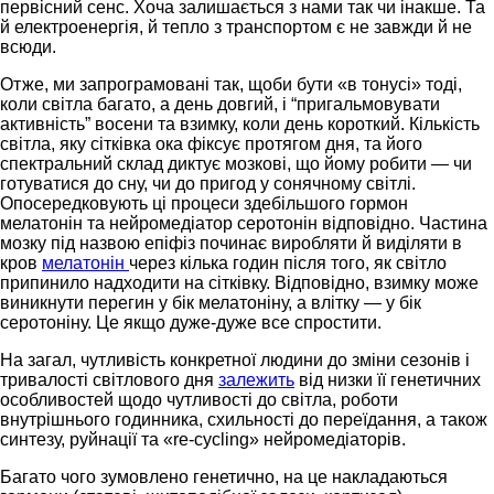
первісний сенс. Хоча залишається з нами так чи інакше. Та
й електроенергія, й тепло з транспортом є не завжди й не
всюди.
Отже, ми запрограмовані так, щоби бути «в тонусі» тоді,
коли світла багато, а день довгий, і “пригальмовувати
активність” восени та взимку, коли день короткий. Кількість
світла, яку сітківка ока фіксує протягом дня, та його
спектральний склад диктує мозкові, що йому робити — чи
готуватися до сну, чи до пригод у сонячному світлі.
Опосередковують ці процеси здебільшого гормон
мелатонін та нейромедіатор серотонін відповідно. Частина
мозку під назвою епіфіз починає виробляти й виділяти в
кров
мелатонін
через кілька годин після того, як світло
припинило надходити на сітківку. Відповідно, взимку може
виникнути перегин у бік мелатоніну, а влітку — у бік
серотоніну. Це якщо дуже-дуже все спростити.
На загал, чутливість конкретної людини до зміни сезонів і
тривалості світлового дня
залежить
від низки її генетичних
особливостей щодо чутливості до світла, роботи
внутрішнього годинника, схильності до переїдання, а також
синтезу, руйнації та «re-cycling» нейромедіаторів.
Багато чого зумовлено генетично, на це накладаються