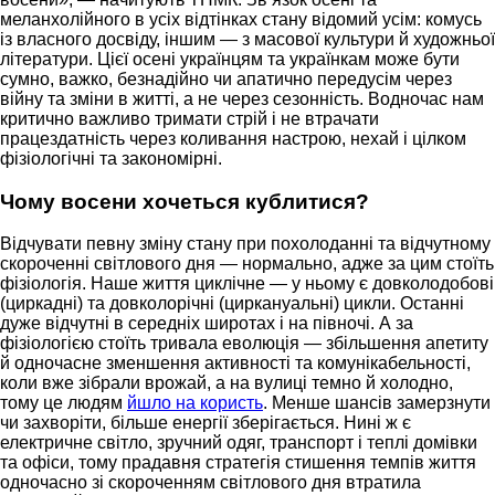
меланхолійного в усіх відтінках стану відомий усім: комусь
із власного досвіду, іншим — з масової культури й художньої
літератури. Цієї осені українцям та українкам може бути
сумно, важко, безнадійно чи апатично передусім через
війну та зміни в житті, а не через сезонність. Водночас нам
критично важливо тримати стрій і не втрачати
працездатність через коливання настрою, нехай і цілком
фізіологічні та закономірні.
Чому восени хочеться кублитися?
Відчувати певну зміну стану при похолоданні та відчутному
скороченні світлового дня — нормально, адже за цим стоїть
фізіологія. Наше життя циклічне — у ньому є довколодобові
(циркадні) та довколорічні (циркануальні) цикли. Останні
дуже відчутні в середніх широтах і на півночі. А за
фізіологією стоїть тривала еволюція — збільшення апетиту
й одночасне зменшення активності та комунікабельності,
коли вже зібрали врожай, а на вулиці темно й холодно,
тому це людям
йшло на користь
. Менше шансів замерзнути
чи захворіти, більше енергії зберігається. Нині ж є
електричне світло, зручний одяг, транспорт і теплі домівки
та офіси, тому прадавня стратегія стишення темпів життя
одночасно зі скороченням світлового дня втратила