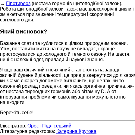
→
Гіпотиреоз
(нестача гормонів щитоподібної залози).
Робота щитоподібної залози також має довколорічні цикли і
змінюється при зниженні температури і скороченні
світлового дня.
Який висновок?
Бажання спати та кублитися є цілком природним восени.
Утім, поставити життя на паузу не випадає, і краще
пристосуватися до холодного й темного сезону. На щастя,
нині є належні одяг, прилади й наукові знання.
Якщо ваш фізичний і психічний стан стоять на заваді
звичній буденній діяльності, це привід звернутися до лікаря/
ки. Саме лікар/ка допоможе визначити, що не так: чи то
сезонний розлад поведінки, чи якась органічна причина, як-
от нестача тиреоїдних гормонів або вітаміну D. А от
ігнорування проблеми чи самолікування можуть істотно
нашкодити.
Бережіть себе!
Ілюстратор:
Орест Підлісецький
Літературна редакторка:
Катерина Кругова