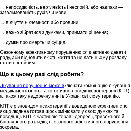
→ непосидючість, вертлявість і неспокій, або навпаки —
загальмованість рухів чи мови;
→ відчуття нікчемності або провини;
→ важко зібратися з думками, приймати рішення;
→ думки про смерть чи суїцид.
Сезонному афективному порушенню слід активно давати
раду, аби відновити якість життя та не дати цьому розладу
стати постійним.
Що в цьому разі слід робити?
Лікування
порушення може в
ключати комбінацію лікування
медикаментозного та когнітивно-поведінкової терапії (КПТ),
а також таку недоречну нині в Україні світлову терапію.
КПТ є різновидом психотерапії з доведеною ефективністю,
якщо людина готова щось змінювати у своїх думках та
поведінці. КПТ є частиною терапії депресії, тривожного й
біполярного розладів, і сезонного афективного порушення
зокрема.