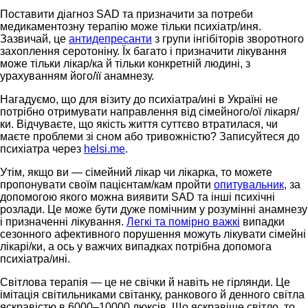
Поставити діагноз SAD та призначити за потреби
медикаментозну терапію може тільки психіатр/иня.
Зазвичай, це
антидепресанти
з групи інгібіторів зворотного
захоплення серотоніну. Їх багато і призначити лікування
може тільки лікар/ка й тільки конкретній людині, з
урахуванням його/її анамнезу.
Нагадуємо, що для візиту до психіатра/ині в Україні не
потрібно отримувати направлення від сімейного/ої лікаря/
ки. Відчуваєте, що якість життя суттєво втратилася, чи
маєте проблеми зі сном або тривожністю? Записуйтеся до
психіатра через
helsi.me
.
Утім, якщо ви — сімейний лікар чи лікарка, то можете
пропонувати своїм пацієнтам/кам пройти
опитувальник
, за
допомогою якого можна виявити SAD та інші психічні
розлади. Це може бути дуже помічним у розумінні анамнезу
і призначенні лікування.
Легкі та помірно важкі
випадки
сезонного афективного порушення можуть лікувати сімейні
лікарі/ки, а ось у важчих випадках потрібна допомога
психіатра/ині.
Світлова терапія — це не свічки й навіть не гірлянди. Це
імітація світильниками світанку, ранкового й денного світла
яскравістю в 6000–10000 люксів. Що яскравіше світло, то