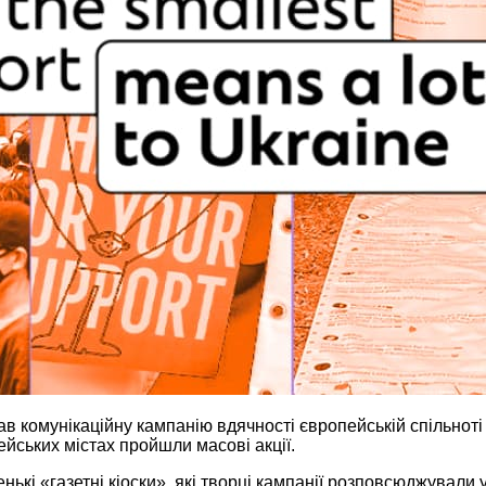
ав комунікаційну кампанію вдячності європейській спільноті
ейських містах пройшли масові акції.
нькі «газетні кіоски», які творці кампанії розповсюджували 