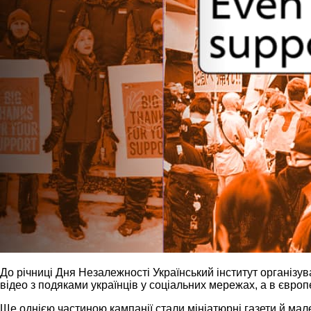
До річниці Дня Незалежності Український інститут організув
відео з подяками українців у соціальних мережах, а в європ
Ще однією частиною кампанії стали мініатюрні газети й мале