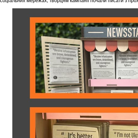
соціальних мережах, творцям кампанії почали писати з проха