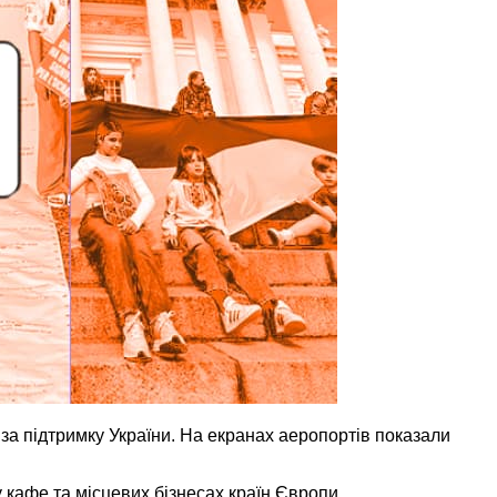
 за підтримку України. На екранах аеропортів показали
у кафе та місцевих бізнесах країн Європи.