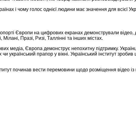
аїнах і чому голос однієї людини має значення для всієї Укр
еропорті Європи на цифрових екранах демонстрували відео, 
Мілані, Празі, Ризі, Таллінні та інших містах.
ітових медіа, Європа демонструє непохитну підтримку. Укра
 чи український прапор у вікні. Український інститут зробив 
титут починав вести перемовини щодо розміщення відео із 