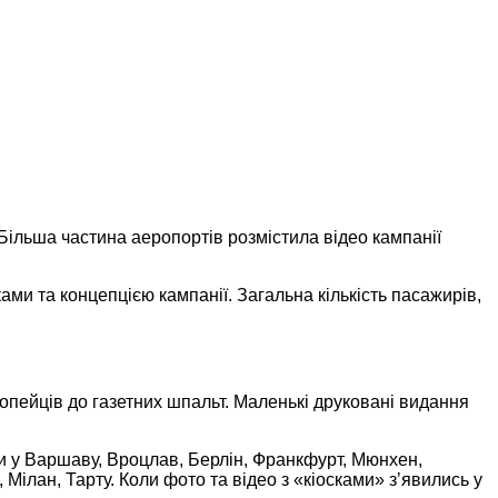
Більша частина аеропортів розмістила відео кампанії
ми та концепцією кампанії. Загальна кількість пасажирів,
опейців до газетних шпальт. Маленькі друковані видання
инги у Варшаву, Вроцлав, Берлін, Франкфурт, Мюнхен,
Мілан, Тарту. Коли фото та відео з «кіосками» зʼявились у