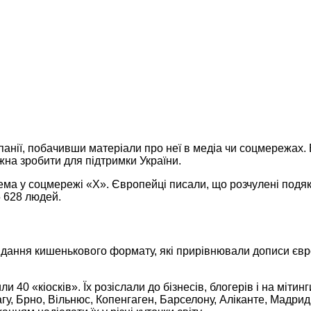
нії, побачивши матеріали про неї в медіа чи соцмережах. 
жна зробити для підтримки України.
ма у соцмережі «X». Європейці писали, що розчулені подяка
5 628 людей.
идання кишенькового формату, які прирівнювали дописи євр
и 40 «кіосків». Їх розіслали до бізнесів, блогерів і на міт
, Брно, Вільнюс, Копенгаген, Барселону, Аліканте, Мадрид, 