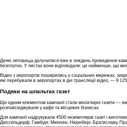
Деякі летовища долучилися вже в тиждень проведення кампа
безплатно. У листах вони відповідали: це найменше, що мо
Відео з аеропортів поширились у соціальних мережах, зокре
які перебували в аеропортах в дні трансляції відео, — 9 12
Подяки на шпальтах газет
Ще одним елементом кампанії стали мініатюрні газети –– в
розповсюджували у кафе та місцевих бізнесах.
Для кампанії надрукували 4500 екземплярів газет і виготовил
Дюссельдорф, Гамбург, Мюнхен, Нюрнберг, Братиславу, Прагу