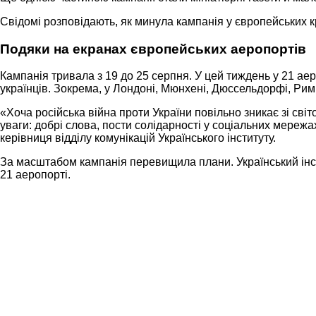
Свідомі розповідають, як минула кампанія у європейських кр
Подяки на екранах європейських аеропортів
Кампанія тривала з 19 до 25 серпня. У цей тиждень у 21 а
українців. Зокрема, у Лондоні, Мюнхені, Дюссельдорфі, Римі, 
«Хоча російська війна проти України повільно зникає зі св
уваги: добрі слова, пости солідарності у соціальних мережах
керівниця відділу комунікацій Українського інституту.
За масштабом кампанія перевищила плани. Український інс
21 аеропорті.