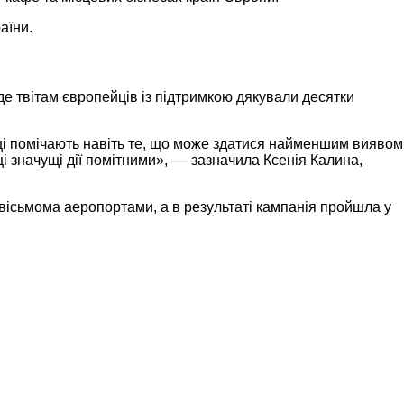
аїни.
де твітам європейців із підтримкою дякували десятки
їнці помічають навіть те, що може здатися найменшим виявом
ці значущі дії помітними», –– зазначила Ксенія Калина,
вісьмома аеропортами, а в результаті кампанія пройшла у