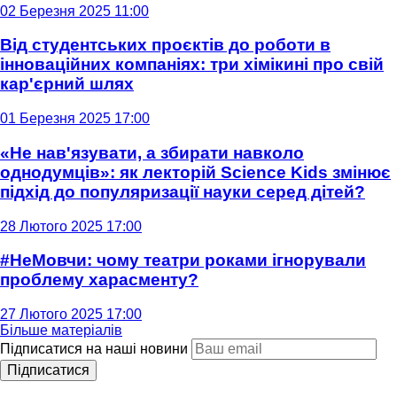
02 Березня 2025 11:00
Від студентських проєктів до роботи в
інноваційних компаніях: три хімікині про свій
кар'єрний шлях
01 Березня 2025 17:00
«Не нав'язувати, а збирати навколо
однодумців»: як лекторій Science Kids змінює
підхід до популяризації науки серед дітей?
28 Лютого 2025 17:00
#НеМовчи: чому театри роками ігнорували
проблему харасменту?
27 Лютого 2025 17:00
Більше матеріалів
Підписатися на наші новини
Підписатися