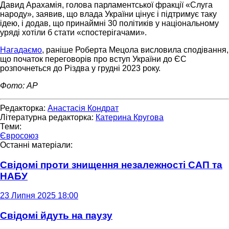
Давид Арахамія, голова парламентської фракції «Слуга
народу», заявив, що влада України цінує і підтримує таку
ідею, і додав, що принаймні 30 політиків у національному
уряді хотіли б стати «спостерігачами».
Нагадаємо
, раніше Роберта Мецола висловила сподівання,
що початок переговорів про вступ України до ЄС
розпочнеться до Різдва у грудні 2023 року.
Фото: АР
Редакторка:
Анастасія Кондрат
Літературна редакторка:
Катерина Кругова
Теми:
Євросоюз
Останні матеріали:
Свідомі проти знищення незалежності САП та
НАБУ
23 Липня 2025 18:00
Свідомі йдуть на паузу