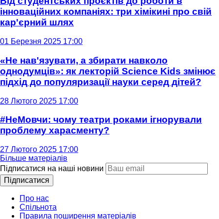
Від студентських проєктів до роботи в
інноваційних компаніях: три хімікині про свій
кар'єрний шлях
01 Березня 2025 17:00
«Не нав'язувати, а збирати навколо
однодумців»: як лекторій Science Kids змінює
підхід до популяризації науки серед дітей?
28 Лютого 2025 17:00
#НеМовчи: чому театри роками ігнорували
проблему харасменту?
27 Лютого 2025 17:00
Більше матеріалів
Підписатися на наші новини
Підписатися
Про нас
Спільнота
Правила поширення матеріалів