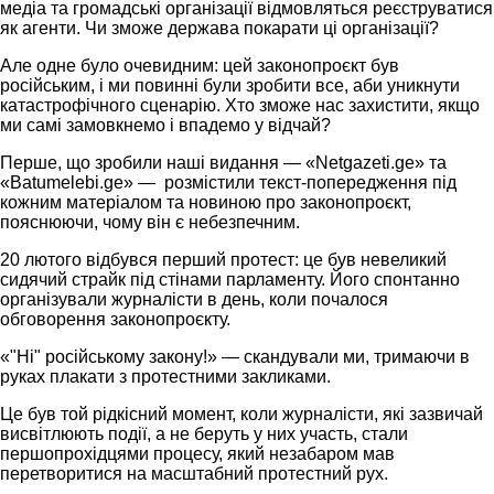
медіа та громадські організації відмовляться реєструватися
як агенти. Чи зможе держава покарати ці організації?
Але одне було очевидним: цей законопроєкт був
російським, і ми повинні були зробити все, аби уникнути
катастрофічного сценарію. Хто зможе нас захистити, якщо
ми самі замовкнемо і впадемо у відчай?
Перше, що зробили наші видання — «Netgazeti.ge» та
«Batumelebi.ge» — розмістили текст-попередження під
кожним матеріалом та новиною про законопроєкт,
пояснюючи, чому він є небезпечним.
20 лютого відбувся перший протест: це був невеликий
сидячий страйк під стінами парламенту. Його спонтанно
організували журналісти в день, коли почалося
обговорення законопроєкту.
«"Ні" російському закону!» — скандували ми, тримаючи в
руках плакати з протестними закликами.
Це був той рідкісний момент, коли журналісти, які зазвичай
висвітлюють події, а не беруть у них участь, стали
першопрохідцями процесу, який незабаром мав
перетворитися на масштабний протестний рух.