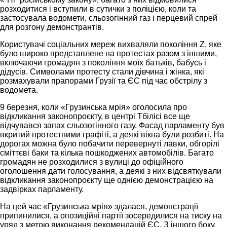
розходитися і вступили в сутички з поліцією, коли та
застосувала водомети, сльозогінний газ і перцевий спрей
для розгону демонстрантів.
Користувачі соціальних мереж вихваляли покоління Z, яке
було широко представлене на протестах разом з іншими,
включаючи громадян з покоління моїх батьків, бабусь і
дідусів. Символами протесту стали дівчина і жінка, які
розмахували прапорами Грузії та ЄС під час обстрілу з
водомета.
9 березня, коли «Грузинська мрія» оголосила про
відкликання законопроєкту, в центрі Тбілісі все ще
відчувався запах сльозогінного газу. Фасад парламенту був
вкритий протестними графіті, а деякі вікна були розбиті. На
дорогах можна було побачити перевернуті лавки, обгорілі
сміттєві баки та кілька пошкоджених автомобілів. Багато
громадян не розходилися з вулиці до офіційного
оголошення дати голосування, а деякі з них відсвяткували
відкликання законопроєкту ще однією демонстрацією на
задвірках парламенту.
На цей час «Грузинська мрія» здалася, демонстрації
припинилися, а опозиційні партії зосередилися на тиску на
уряд з метою виконання рекомендацій ЄС. З іншого боку,