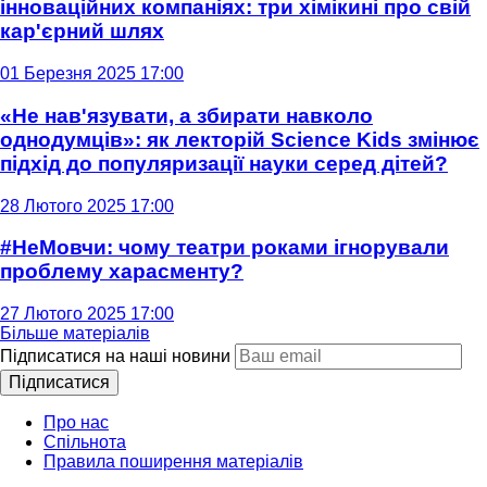
інноваційних компаніях: три хімікині про свій
кар'єрний шлях
01 Березня 2025 17:00
«Не нав'язувати, а збирати навколо
однодумців»: як лекторій Science Kids змінює
підхід до популяризації науки серед дітей?
28 Лютого 2025 17:00
#НеМовчи: чому театри роками ігнорували
проблему харасменту?
27 Лютого 2025 17:00
Більше матеріалів
Підписатися на наші новини
Підписатися
Про нас
Спільнота
Правила поширення матеріалів