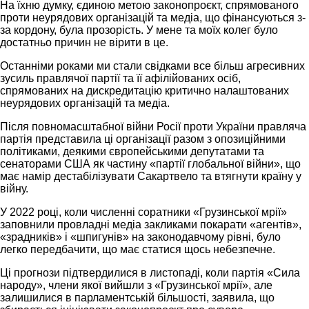
На їхню думку, єдиною метою законопроєкт, спрямованого
проти неурядових організацій та медіа, що фінансуються з-
за кордону, була прозорість. У мене та моїх колег було
достатньо причин не вірити в це.
Останніми роками ми стали свідками все більш агресивних
зусиль правлячої партії та її афілійованих осіб,
спрямованих на дискредитацію критично налаштованих
неурядових організацій та медіа.
Після повномасштабної війни Росії проти України правляча
партія представила ці організації разом з опозиційними
політиками, деякими європейськими депутатами та
сенаторами США як частину «партії глобальної війни», що
має намір дестабілізувати Сакартвело та втягнути країну у
війну.
У 2022 році, коли численні соратники «Грузинської мрії»
заповнили провладні медіа закликами покарати «агентів»,
«зрадників» і «шпигунів» на законодавчому рівні, було
легко передбачити, що має статися щось небезпечне.
Ці прогнози підтвердилися в листопаді, коли партія «Сила
народу», члени якої вийшли з «Грузинської мрії», але
залишилися в парламентській більшості, заявила, що