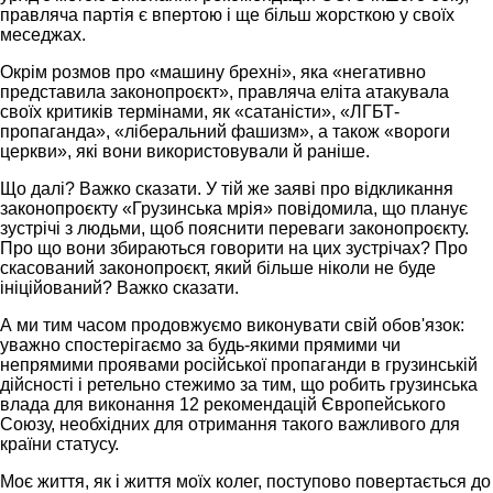
правляча партія є впертою і ще більш жорсткою у своїх
меседжах.
Окрім розмов про «машину брехні», яка «негативно
представила законопроєкт», правляча еліта атакувала
своїх критиків термінами, як «сатаністи», «ЛГБТ-
пропаганда», «ліберальний фашизм», а також «вороги
церкви», які вони використовували й раніше.
Що далі? Важко сказати. У тій же заяві про відкликання
законопроєкту «Грузинська мрія» повідомила, що планує
зустрічі з людьми, щоб пояснити переваги законопроєкту.
Про що вони збираються говорити на цих зустрічах? Про
скасований законопроєкт, який більше ніколи не буде
ініційований? Важко сказати.
А ми тим часом продовжуємо виконувати свій обов'язок:
уважно спостерігаємо за будь-якими прямими чи
непрямими проявами російської пропаганди в грузинській
дійсності і ретельно стежимо за тим, що робить грузинська
влада для виконання 12 рекомендацій Європейського
Союзу, необхідних для отримання такого важливого для
країни статусу.
Моє життя, як і життя моїх колег, поступово повертається до