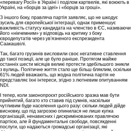
«перевагу Росії» в Україні і поділом картвелів, які воюють в
Україні, на «борців за ідеї» і «борців за гроші».
З іншого боку, правляча партія заявляє, що не шкодує
зусиль для європейської інтеграції, однак применшує
важливість статусу кандидата на членство в ЄС, називаючи
його «нікчемним» у відповідь на критику з боку
євродепутатів через ув'язненого експрезидента
Саакашвілі.
Так, багато грузинів висловили своє негативне ставлення
до такої позиції, але це було раніше. Протягом майже
останніх шести місяців великі протести здебільшого зникли
з вулиць. Політичне життя стало ще більш бляклим, оскільки
61% людей вважають, що жодна політична партія не
представляє їхні інтереси, згідно з лютневим опитуванням
NDI.
І тепер, коли законопроєкт російського зразка мав бути
прийнятий, багато хто ставив під сумнів, наскільки
чутливим буде населення цього разу: скільки людей дійде
висновку, що під загрозою опинилася не лише купка
організацій, ненависних і дискримінованих правлячою
партією, але й фундаментальні свободи, повсякденні
послуги, що надаються громадські організації, які