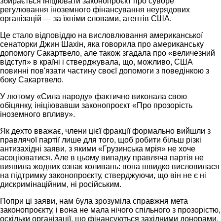
збирається ініціювати законопроєкт про суворе
регулювання іноземного фінансування неурядових
організацій — за їхніми словами, агентів США.
Це стало відповіддю на висловлювання американської
сенаторки Джин Шахін, яка говорила про американську
допомогу Сакартвело, але також згадала про «величезний
відступ» в країні і стверджувала, що, можливо, США
повинні пов'язати частину своєї допомоги з поведінкою з
боку Сакартвело.
У лютому «Сила народу» фактично виконала свою
обіцянку, ініціювавши законопроєкт «Про прозорість
іноземного впливу».
Як дехто вважає, члени цієї фракції формально вийшли з
правлячої партії лише для того, щоб робити більш різкі
антизахідні заяви, з якими «Грузинська мрія» не хоче
асоціюватися. Але в цьому випадку правляча партія не
виявила жодних ознак коливань: вона швидко висловилася
на підтримку законопроєкту, стверджуючи, що він не є ні
дискримінаційним, ні російським.
Попри ці заяви, нам була зрозуміла справжня мета
законопроєкту, і вона не мала нічого спільного з прозорістю,
оскільки організації, що фінансуються західними донорами,