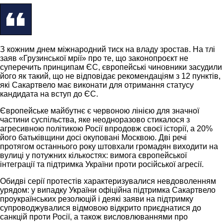
З кожним днем міжнародний тиск на владу зростав. На тлі
заяв «Грузинської мрії» про те, що законопроєкт не
суперечить принципам ЄС, європейські чиновники засудили
його як такий, що не відповідає рекомендаціям з 12 пунктів,
які Сакартвело має виконати для отримання статусу
кандидата на вступ до ЄС.
Європейське майбутнє є червоною лінією для значної
частини суспільства, яке неодноразово стикалося з
агресивною політикою Росії впродовж своєї історії, а 20%
його батьківщини досі окуповані Москвою. Дві речі
протягом останнього року штовхали громадян виходити на
вулиці у потужних кількостях: вимога європейської
інтеграції та підтримка України проти російської агресії.
Обидві серії протестів характеризувалися невдоволенням
урядом: у випадку України офіційна підтримка Сакартвело
проукраїнських резолюцій і деякі заяви на підтримку
супроводжувалися відмовою відкрито приєднатися до
санкцій проти Росії, а також висловлюваннями про