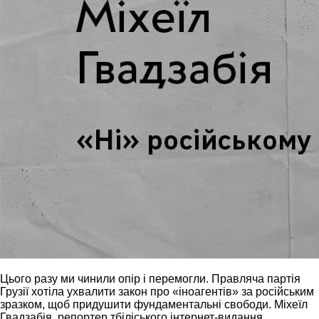
Цього разу ми чинили опір і перемогли. Правляча партія
Грузії хотіла ухвалити закон про «іноагентів» за російським
зразком, щоб придушити фундаментальні свободи. Міхеїл
Гвадзабія, репортер тбіліського інтернет-видання