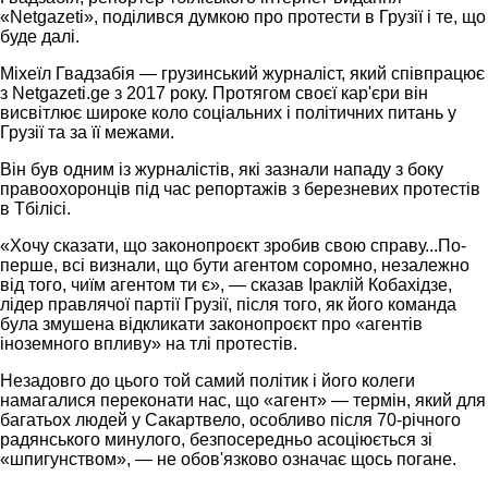
«Netgazeti», поділився думкою про протести в Грузії і те, що
буде далі.
Міхеїл Гвадзабія — грузинський журналіст, який співпрацює
з Netgazeti.ge з 2017 року. Протягом своєї кар'єри він
висвітлює широке коло соціальних і політичних питань у
Грузії та за її межами.
Він був одним із журналістів, які зазнали нападу з боку
правоохоронців під час репортажів з березневих протестів
в Тбілісі.
«Хочу сказати, що законопроєкт зробив свою справу...По-
перше, всі визнали, що бути агентом соромно, незалежно
від того, чиїм агентом ти є», — сказав Іраклій Кобахідзе,
лідер правлячої партії Грузії, після того, як його команда
була змушена відкликати законопроєкт про «агентів
іноземного впливу» на тлі протестів.
Незадовго до цього той самий політик і його колеги
намагалися переконати нас, що «агент» — термін, який для
багатьох людей у Сакартвело, особливо після 70-річного
радянського минулого, безпосередньо асоціюється зі
«шпигунством», — не обов'язково означає щось погане.