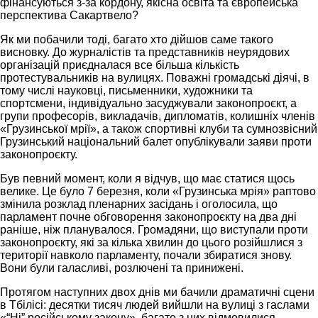
фінансуються з-за кордону, якісна освіта та європейська
перспектива Сакартвело?
Як ми побачили тоді, багато хто дійшов саме такого
висновку. До журналістів та представників неурядових
організацій приєдналася все більша кількість
протестувальників на вулицях. Поважні громадські діячі, в
тому числі науковці, письменники, художники та
спортсмени, індивідуально засуджували законопроєкт, а
групи професорів, викладачів, дипломатів, колишніх членів
«Грузинської мрії», а також спортивні клуби та сумнозвісний
Грузинський національний балет опублікували заяви проти
законопроєкту.
Був певний момент, коли я відчув, що має статися щось
велике. Це було 7 березня, коли «Грузинська мрія» раптово
змінила розклад пленарних засідань і оголосила, що
парламент почне обговорення законопроєкту на два дні
раніше, ніж планувалося. Громадяни, що виступали проти
законопроєкту, які за кілька хвилин до цього розійшлися з
території навколо парламенту, почали збиратися знову.
Вони були галасливі, розлючені та принижені.
Протягом наступних двох днів ми бачили драматичні сцени
в Тбілісі: десятки тисяч людей вийшли на вулиці з гаслами
«“Ні” російському закону», багато з них відмовилися