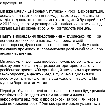
є прозорими.
Ми вже бачили цей фільм у путінській Росії: дискредитація,
ослаблення та знищення громадянського суспільства та
медіа за допомогою того самого закону, який був прийнятий
у 2012 році, а потім розширений і націлений на всіх — від
організацій до окремих осіб, які критикують Кремль.
Навіть виправдання представників «Грузинської мрії», за
допомогою яких вони намагалися продати свій
законопроєкт, були схожі на те, що говорив Путін у своїх
публічних промовах, виправдовуючи російський закон про
іноземних агентів.
Ми зрозуміли, що наша професія, суспільство та країна в
цілому опинилися під загрозою авторитарного закону
російського зразка. 400 організацій виступили з критикою
законопроєкту, а десятки медіа публічно відмовилися
реєструватися як «агенти» в разі ухвалення закону. Ми
мусили боротися, як могли.
Перші дні були сповнені невизначеності: якою буде реакція
суспільства? Чи вдасться нам належним чином
інформувати авдиторію про серйозні загрози, які несе в
собі цей законопроєкт? Уявімо, що цей закон ухвалять, а