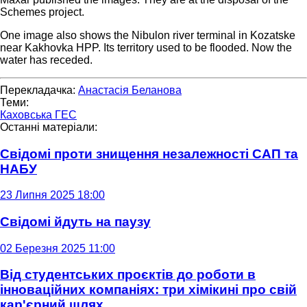
Schemes project.
One image also shows the Nibulon river terminal in Kozatske
near Kakhovka HPP. Its territory used to be flooded. Now the
water has receded.
Перекладачка:
Анастасія Беланова
Теми:
Каховська ГЕС
Останні матеріали:
Свідомі проти знищення незалежності САП та
НАБУ
23 Липня 2025 18:00
Свідомі йдуть на паузу
02 Березня 2025 11:00
Від студентських проєктів до роботи в
інноваційних компаніях: три хімікині про свій
кар'єрний шлях