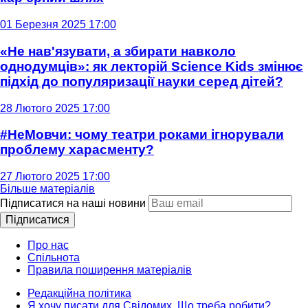
01 Березня 2025 17:00
«Не нав'язувати, а збирати навколо
однодумців»: як лекторій Science Kids змінює
підхід до популяризації науки серед дітей?
28 Лютого 2025 17:00
#НеМовчи: чому театри роками ігнорували
проблему харасменту?
27 Лютого 2025 17:00
Більше матеріалів
Підписатися на наші новини
Підписатися
Про нас
Спільнота
Правила поширення матеріалів
Редакційна політика
Я хочу писати для Свідомих. Що треба робити?