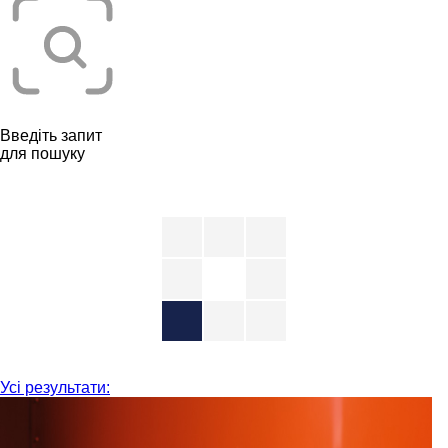
Введіть запит
для пошуку
Усі результати: