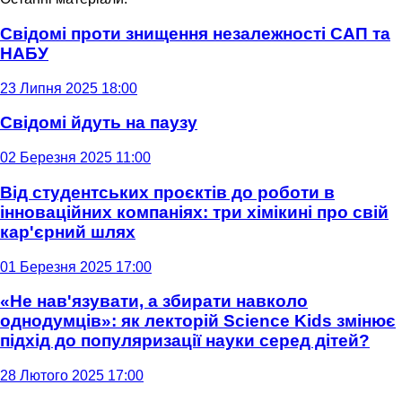
Свідомі проти знищення незалежності САП та
НАБУ
23 Липня 2025 18:00
Свідомі йдуть на паузу
02 Березня 2025 11:00
Від студентських проєктів до роботи в
інноваційних компаніях: три хімікині про свій
кар'єрний шлях
01 Березня 2025 17:00
«Не нав'язувати, а збирати навколо
однодумців»: як лекторій Science Kids змінює
підхід до популяризації науки серед дітей?
28 Лютого 2025 17:00