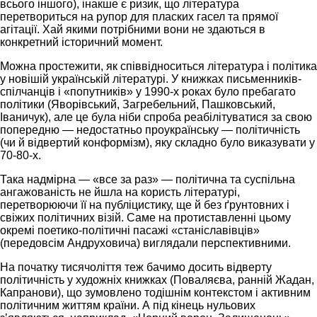
всього іншого), інакше є ризик, що література
перетвориться на рупор для пласких гасел та прямої
агітації. Хай якими потрібними вони не здаються в
конкретний історичний момент.
Можна простежити, як співвідноситься література і політика
у новішій українській літературі. У книжках письменників-
спілчанців і «попутників» у 1990-х роках було пребагато
політики (Яворівський, Загребельний, Пашковський,
Іваничук), але це була ніби спроба реабілітуватися за свою
попередню — недостатньо проукраїнську — політичність
(чи й відвертий конформізм), яку складно було виказувати у
70-80-х.
Така надмірна — «все за раз» — політична та суспільна
ангажованість не йшла на користь літературі,
перетворюючи її на публіцистику, ще й без ґрунтовних і
свіжих політичних візій. Саме на протиставленні цьому
окремі поетико-політичні пасажі «станіславівців»
(передовсім Андруховича) виглядали перспективними.
На початку тисячоліття теж бачимо досить відверту
політичність у художніх книжках (Поваляєва, ранній Жадан,
Капранови), що зумовлено тодішнім контекстом і активним
політичним життям країни. А під кінець нульових