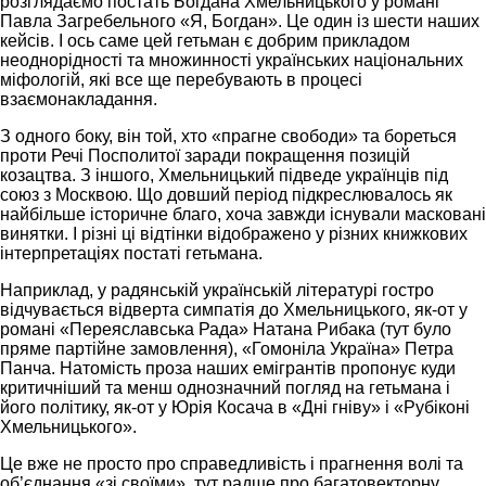
розглядаємо постать Богдана Хмельницького у романі
Павла Загребельного «Я, Богдан». Це один із шести наших
кейсів. І ось саме цей гетьман є добрим прикладом
неоднорідності та множинності українських національних
міфологій, які все ще перебувають в процесі
взаємонакладання.
З одного боку, він той, хто «прагне свободи» та бореться
проти Речі Посполитої заради покращення позицій
козацтва. З іншого, Хмельницький підведе українців під
союз з Москвою. Що довший період підкреслювалось як
найбільше історичне благо, хоча завжди існували масковані
винятки. І різні ці відтінки відображено у різних книжкових
інтерпретаціях постаті гетьмана.
Наприклад, у радянській українській літературі гостро
відчувається відверта симпатія до Хмельницького, як-от у
романі «Переяславська Рада» Натана Рибака (тут було
пряме партійне замовлення), «Гомоніла Україна» Петра
Панча. Натомість проза наших емігрантів пропонує куди
критичніший та менш однозначний погляд на гетьмана і
його політику, як-от у Юрія Косача в «Дні гніву» і «Рубіконі
Хмельницького».
Це вже не просто про справедливість і прагнення волі та
об’єднання «зі своїми», тут радше про багатовекторну