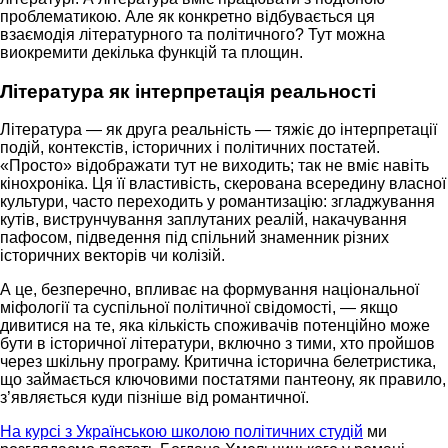
проблематикою. Але як конкретно відбувається ця
взаємодія літературного та політичного? Тут можна
виокремити декілька функцій та площин.
Література як інтерпретація реальності
Література — як друга реальність — тяжіє до інтерпретації
подій, контекстів, історичних і політичних постатей.
«Просто» відображати тут не виходить; так не вміє навіть
кінохроніка. Ця її властивість, скерована всередину власної
культури, часто переходить у романтизацію: згладжування
кутів, виструнчування заплутаних реалій, накачування
пафосом, підведення під спільний знаменник різних
історичних векторів чи колізій.
А це, безперечно, впливає на формування національної
міфології та суспільної політичної свідомості, — якщо
дивитися на те, яка кількість споживачів потенційно може
бути в історичної літератури, включно з тими, хто пройшов
через шкільну програму. Критична історична белетристика,
що займається ключовими постатями пантеону, як правило,
з’являється куди пізніше від романтичної.
На курсі з Українською школою політичних студій
ми