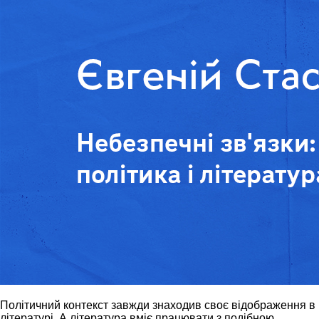
Політичний контекст завжди знаходив своє відображення в
літературі. А література вміє працювати з подібною