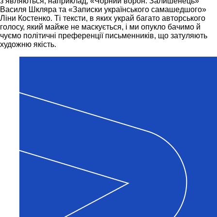
зʼявляються, наприклад, «Чорний ворон. Залишенець»
Василя Шкляра та «Записки українського самашедшого»
Ліни Костенко. Ті тексти, в яких украй багато авторського
голосу, який майже не маскується, і ми опукло бачимо й
чуємо політичні преференції письменників, що затуляють
художню якість.