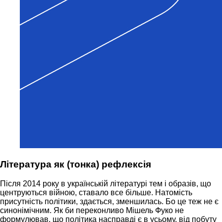
Література як (тонка) рефлексія
Після 2014 року в українській літературі тем і образів, що
центруються війною, ставало все більше. Натомість
присутність політики, здається, зменшилась. Бо це теж не є
синонімічним. Як би переконливо Мішель Фуко не
формулював, що політика насправді є в усьому, від побуту