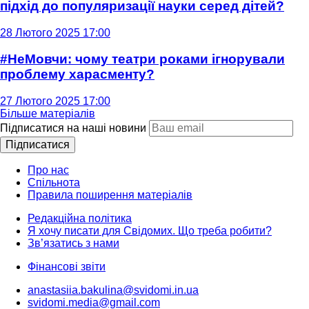
підхід до популяризації науки серед дітей?
28 Лютого 2025 17:00
#НеМовчи: чому театри роками ігнорували
проблему харасменту?
27 Лютого 2025 17:00
Більше матеріалів
Підписатися на наші новини
Підписатися
Про нас
Спільнота
Правила поширення матеріалів
Редакційна політика
Я хочу писати для Свідомих. Що треба робити?
Зв’язатись з нами
Фінансові звіти
anastasiia.bakulina@svidomi.in.ua
svidomi.media@gmail.com