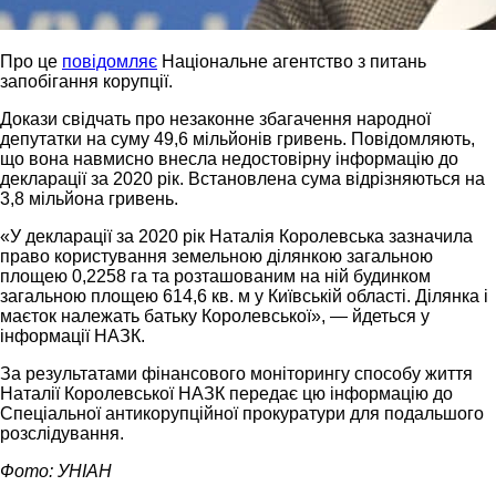
Про це
повідомляє
Національне агентство з питань
запобігання корупції.
Докази свідчать про незаконне збагачення народної
депутатки на суму 49,6 мільйонів гривень. Повідомляють,
що вона навмисно внесла недостовірну інформацію до
декларації за 2020 рік. Встановлена сума відрізняються на
3,8 мільйона гривень.
«У декларації за 2020 рік Наталія Королевська зазначила
право користування земельною ділянкою загальною
площею 0,2258 га та розташованим на ній будинком
загальною площею 614,6 кв. м у Київській області. Ділянка і
маєток належать батьку Королевської», — йдеться у
інформації НАЗК.
За результатами фінансового моніторингу способу життя
Наталії Королевської НАЗК передає цю інформацію до
Спеціальної антикорупційної прокуратури для подальшого
розслідування.
Фото: УНІАН