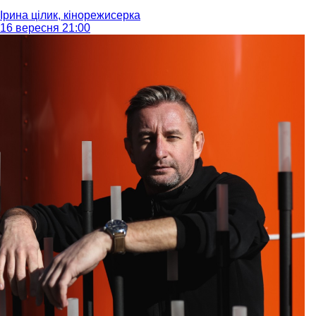
Ірина цілик, кінорежисерка
16 вересня 21:00