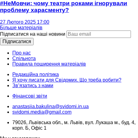
#НеМовчи: чому театри роками ігнорували
проблему харасменту?
27 Лютого 2025 17:00
Більше матеріалів
Підписатися на наші новини
Підписатися
Про нас
Спільнота
Правила поширення матеріалів
Редакційна політика
Я хочу писати для Свідомих. Що треба робити?
Зв’язатись з нами
Фінансові звіти
anastasiia.bakulina@svidomi.in.ua
svidomi.media@gmail.com
79026, Львівська обл., м. Львів, вул. Лукаша м., буд. 4,
корп. Б, Офіс 1