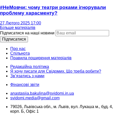
#НеМовчи: чому театри роками ігнорували
проблему харасменту?
27 Лютого 2025 17:00
Більше матеріалів
Підписатися на наші новини
Підписатися
Про нас
Спільнота
Правила поширення матеріалів
Редакційна політика
Я хочу писати для Свідомих. Що треба робити?
Зв’язатись з нами
Фінансові звіти
anastasiia.bakulina@svidomi.in.ua
svidomi.media@gmail.com
79026, Львівська обл., м. Львів, вул. Лукаша м., буд. 4,
корп. Б, Офіс 1