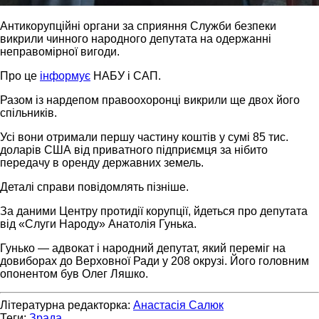
Антикорупційні органи за сприяння Служби безпеки
викрили чинного народного депутата на одержанні
неправомірної вигоди.
Про це
інформує
НАБУ і САП.
Разом із нардепом правоохоронці викрили ще двох його
спільників.
Усі вони отримали першу частину коштів у сумі 85 тис.
доларів США від приватного підприємця за нібито
передачу в оренду державних земель.
Деталі справи повідомлять пізніше.
За даними Центру протидії корупції, йдеться про депутата
від «Слуги Народу» Анатолія Гунька.
Гунько — адвокат і народний депутат, який переміг на
довиборах до Верховної Ради у 208 окрузі. Його головним
опонентом був Олег Ляшко.
Літературна редакторка:
Анастасія Салюк
Теги:
Зрада