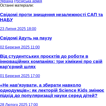
Україна
Російська армія
Останні матеріали:
Свідомі проти знищення незалежності САП та
НАБУ
23 Липня 2025 18:00
Свідомі йдуть на паузу
02 Березня 2025 11:00
Від студентських проєктів до роботи в
інноваційних компаніях: три хімікині про свій
кар'єрний шлях
01 Березня 2025 17:00
«Не нав'язувати, а збирати навколо
однодумців»: як лекторій Science Kids змінює
підхід до популяризації науки серед дітей?
28 Лютого 2025 17:00