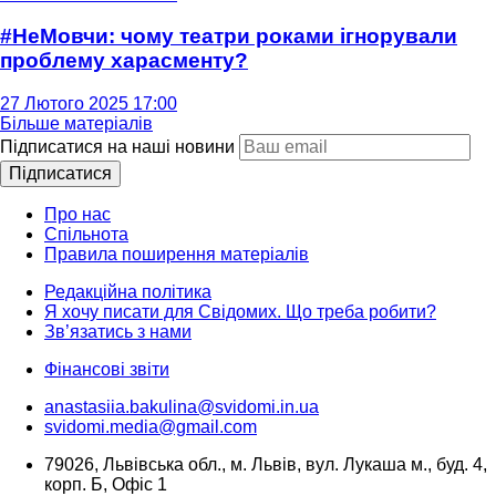
#НеМовчи: чому театри роками ігнорували
проблему харасменту?
27 Лютого 2025 17:00
Більше матеріалів
Підписатися на наші новини
Підписатися
Про нас
Спільнота
Правила поширення матеріалів
Редакційна політика
Я хочу писати для Свідомих. Що треба робити?
Зв’язатись з нами
Фінансові звіти
anastasiia.bakulina@svidomi.in.ua
svidomi.media@gmail.com
79026, Львівська обл., м. Львів, вул. Лукаша м., буд. 4,
корп. Б, Офіс 1