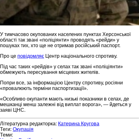
У тимчасово окупованих населених пунктах Херсонської
області так звані «поліціянти» проводять «рейди» у
пошуках тих, хто ще не отримав російський паспорт.
Про це
повідомляє
Центр національного спротиву.
Під час таких «рейдів» у селах так звані «поліціянти»
обмежують пересування місцевих жителів.
Попри все, за інформацією Центру спротиву, росіяни
«провалюють терміни паспортизації».
«Особливо окупанти мають низькі показники в селах, де
мешканці менш залежні від виплат ворога», — йдеться у
заяві ЦНС.
Літературна редакторка:
Катерина Кругова
Теги:
Окупація
Теми: