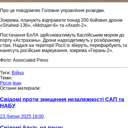
Про це повідомляє Головне управління розвідки.
Зокрема, планують відправити понад 200 бойових дронів
«Shahed-136», «Mohajer-6» та «Arash-2».
Постачання БпЛА здійснюватимуть Каспійським морем до
порту «Астрахань». Дрони надходитимуть у розібраному
стані. Надалі на території Росії їх зберуть, перефарбують та
нанесуть російське маркування, зокрема «Герань-2».
Фото: Associated Press
Теги:
Війна
Теми:
Росія
Іран
Останні матеріали:
Свідомі проти знищення незалежності САП та
НАБУ
23 Липня 2025 18:00
Свідомі йдуть на паузу