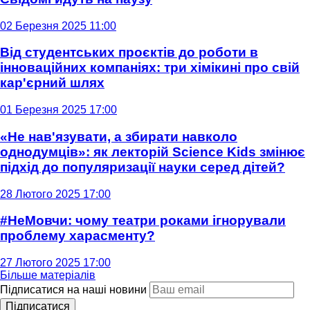
02 Березня 2025 11:00
Від студентських проєктів до роботи в
інноваційних компаніях: три хімікині про свій
кар'єрний шлях
01 Березня 2025 17:00
«Не нав'язувати, а збирати навколо
однодумців»: як лекторій Science Kids змінює
підхід до популяризації науки серед дітей?
28 Лютого 2025 17:00
#НеМовчи: чому театри роками ігнорували
проблему харасменту?
27 Лютого 2025 17:00
Більше матеріалів
Підписатися на наші новини
Підписатися