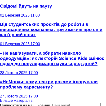
Свідомі йдуть на паузу
02 Березня 2025 11:00
Від студентських проєктів до роботи в
інноваційних компаніях: три хімікині про свій
кар'єрний шлях
01 Березня 2025 17:00
«Не нав'язувати, а збирати навколо
однодумців»: як лекторій Science Kids змінює
підхід до популяризації науки серед дітей?
28 Лютого 2025 17:00
#НеМовчи: чому театри роками ігнорували
проблему харасменту?
27 Лютого 2025 17:00
Більше матеріалів
Підписатися на наші новини