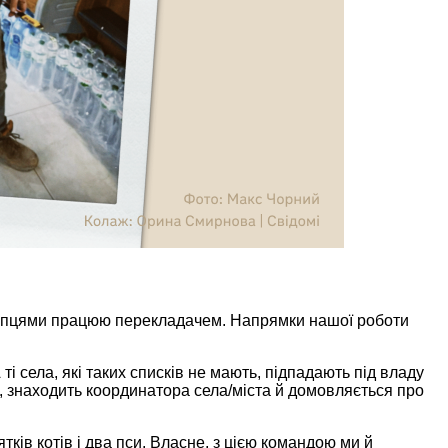
 хлопцями працюю перекладачем. Напрямки нашої роботи
і села, які таких списків не мають, підпадають під владу
, знаходить координатора села/міста й домовляється про
тків котів і два пси. Власне, з цією командою ми й