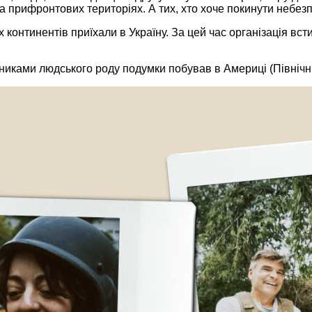
прифронтових територіях. А тих, хто хоче покинути небезп
онтинентів приїхали в Україну. За цей час організація встиг
никами людського роду подумки побував в Америці (Північній 