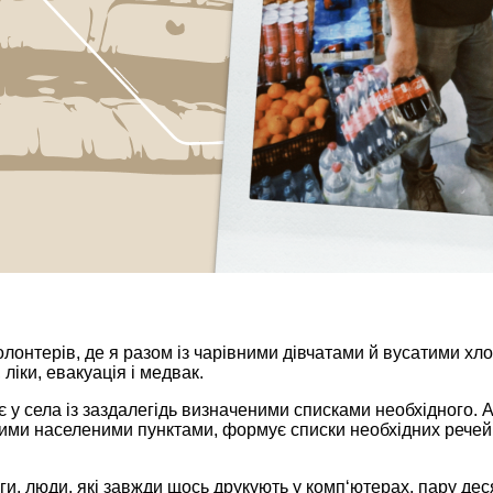
 волонтерів, де я разом із чарівними дівчатами й вусатими
, ліки, евакуація і медвак.
 села із заздалегідь визначеними списками необхідного. А т
вими населеними пунктами, формує списки необхідних речей
ги, люди, які завжди щось друкують у комп‘ютерах, пару деся