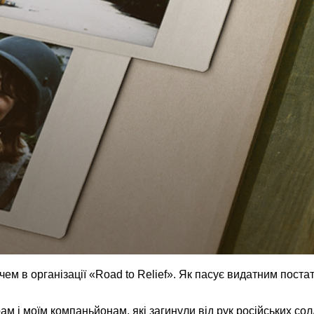
чем в організації «Road to Relief». Як пасує видатним поста
 і моїм компаньйонам, які загинули від рук російських сол