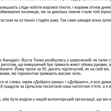
алишають сліди чоботи ворожої піхоти, і жарким літнім днем 
неймовірних іноземців, які за декілька тижнів стали тобі ві
астази на останніх стадіях раку. Так само швидко вона зуп
ес Канада!». Вуста Тонко розійшлись у широчезній, як талія 
я реготом, що вимушений був тримати живіт обома руками, аб
бачите. Йому трохи за 50, досить підтягнутий, як на свій вік
ровами, які горизонтом тримають високе чоло.
о ні слова, окрім «Доброго ранку» і «Добраніч», я все думав
18 градусів за Цельсієм лоскотали наші натоптані п’яти, а я
, аби бути водієм у нашій волонтерській організації, що він 