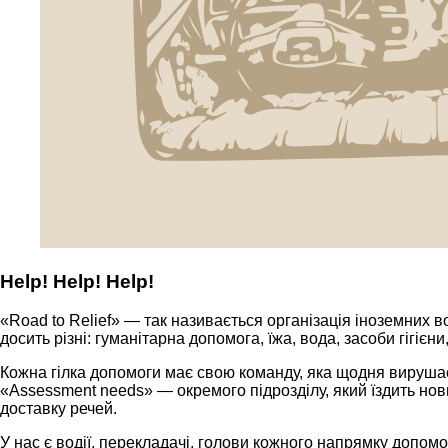
Help! Help! Help!
«Road to Relief» — так називається організація іноземних
досить різні: гуманітарна допомога, їжа, вода, засоби гігієни
Кожна гілка допомоги має свою команду, яка щодня вирушає у
«Assessment needs» — окремого підрозділу, який їздить но
доставку речей.
У нас є водії, перекладачі, голови кожного напрямку допомо