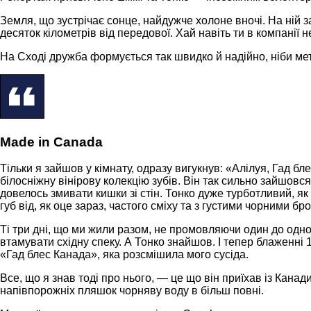
Земля, що зустрічає сонце, найдужче холоне вночі. На ній з
десяток кілометрів від передової. Хай навіть ти в компанії 
На Сході дружба формується так швидко й надійно, ніби мет
Made in Canada
Тільки я зайшов у кімнату, одразу вигукнув: «Алілуя, Гад бл
білосніжну вінірову колекцію зубів. Він так сильно зайшовс
довелось змивати кишки зі стін. Тонко дуже турботливий, як 
губ від, як оце зараз, частого сміху та з густими чорними б
Ті три дні, що ми жили разом, не промовляючи один до одног
втамувати східну спеку. А Тонко знайшов. І тепер блаженні 
«Гад блес Канада», яка розсмішила мого сусіда.
Все, що я знав тоді про нього, — це що він приїхав із Канади
напівпорожніх пляшок чорняву воду в більш повні.