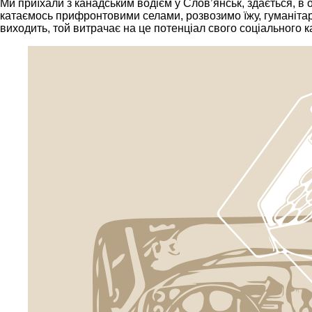
Ми приїхали з канадським водієм у Слов’янськ, здається, в о
катаємось прифронтовими селами, розвозимо їжу, гуманітарк
виходить, той витрачає на це потенціал свого соціального ка