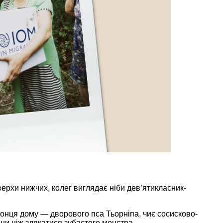
верхи нижчих, колег виглядає ніби дев’ятикласник-
ронця дому — дворового пса Тьорніпа, чиє сосисково-
ни ніж злякатися зубастого монстра.