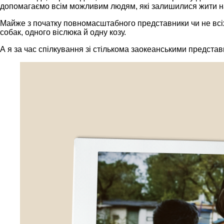
допомагаємо всім можливим людям, які залишилися жити на 
Майже з початку повномасштабного представники чи не всіх к
собак, одного віслюка й одну козу.
А я за час спілкування зі стількома заокеанськими представ