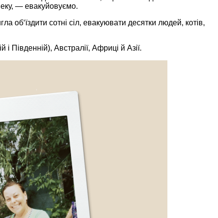
еку, — евакуйовуємо.
ла об‘їздити сотні сіл, евакуювати десятки людей, котів,
і Південній), Австралії, Африці й Азії.