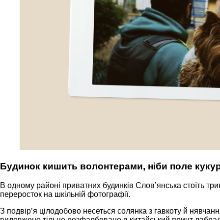
Будинок кишить волонтерами, ніби поле куку
В одному районі приватних будинків Слов’янська стоїть три
переросток на шкільній фотографії.
З подвір’я цілодобово несеться солянка з гавкоту й нявчан
видовжене тільце розфарбовано в китайський принт лабрадор