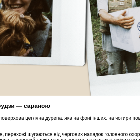
рудзи — сараною
поверхова цегляна дурепа, яка на фоні інших, на чотири по
ня, перехожі шугаються від чергових нападок головного охо
а, а хриплий гавкіт радше змусить накласти зі сміху в шта