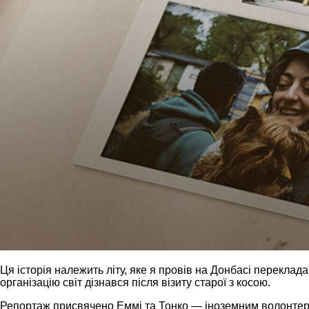
Ця історія належить літу, яке я провів на Донбасі переклада
організацію світ дізнався після візиту старої з косою.
Репортаж присвячено Еммі та Тонко — іноземним волонтерам