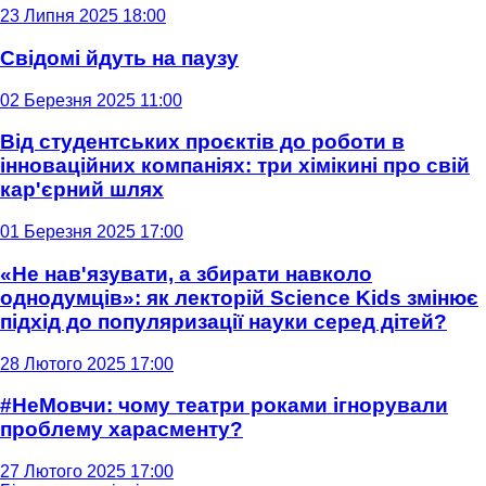
23 Липня 2025 18:00
Свідомі йдуть на паузу
02 Березня 2025 11:00
Від студентських проєктів до роботи в
інноваційних компаніях: три хімікині про свій
кар'єрний шлях
01 Березня 2025 17:00
«Не нав'язувати, а збирати навколо
однодумців»: як лекторій Science Kids змінює
підхід до популяризації науки серед дітей?
28 Лютого 2025 17:00
#НеМовчи: чому театри роками ігнорували
проблему харасменту?
27 Лютого 2025 17:00