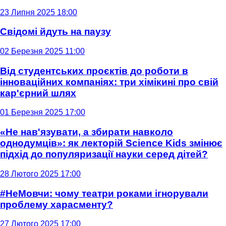
23 Липня 2025 18:00
Свідомі йдуть на паузу
02 Березня 2025 11:00
Від студентських проєктів до роботи в
інноваційних компаніях: три хімікині про свій
кар'єрний шлях
01 Березня 2025 17:00
«Не нав'язувати, а збирати навколо
однодумців»: як лекторій Science Kids змінює
підхід до популяризації науки серед дітей?
28 Лютого 2025 17:00
#НеМовчи: чому театри роками ігнорували
проблему харасменту?
27 Лютого 2025 17:00