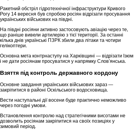
Ракетний обстріл гідротехнічної інфраструктури Кривого
Рогу 14 вересня був спробою росіян відрізати просування
українських військових на півдні.
На півдні росіяни активно застосовують авіацію через те,
що раніше вивели артилерію з тієї території. За останні
кілька днів українські ПЗРК збили два літаки та чотири
гелікоптери.
Основна мета контрнаступу на Харківщині — відрізати Ізюм
і не дати росіянам просуватися у напрямку Слов'янська.
Взяття під контроль державного кордону
Основне завдання українських військових зараз —
закріпитися в районі Оскільського водосховища.
Вести наступальні дії восени буде практично неможливо
через погодні умови.
Встановлення контролю над стратегічними висотами не
дозволить росіянам закріпитися на своїх позиціях у
зимовий період.