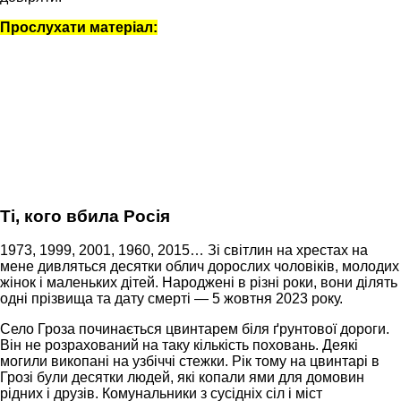
Прослухати матеріал:
Ті, кого вбила Росія
1973, 1999, 2001, 1960, 2015… Зі світлин на хрестах на
мене дивляться десятки облич дорослих чоловіків, молодих
жінок і маленьких дітей. Народжені в різні роки, вони ділять
одні прізвища та дату смерті — 5 жовтня 2023 року.
Село Гроза починається цвинтарем біля ґрунтової дороги.
Він не розрахований на таку кількість поховань. Деякі
могили викопані на узбіччі стежки. Рік тому на цвинтарі в
Грозі були десятки людей, які копали ями для домовин
рідних і друзів. Комунальники з сусідніх сіл і міст