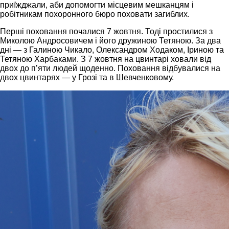
приїжджали, аби допомогти місцевим мешканцям і
робітникам похоронного бюро поховати загиблих.
Перші поховання почалися 7 жовтня. Тоді простилися з
Миколою Андросовичем і його дружиною Тетяною. За два
дні — з Галиною Чикало, Олександром Ходаком, Іриною та
Тетяною Харбаками. З 7 жовтня на цвинтарі ховали від
двох до п’яти людей щоденно. Поховання відбувалися на
двох цвинтарях — у Грозі та в Шевченковому.