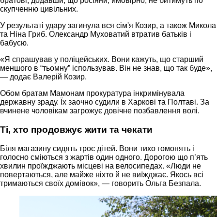
братові, додавши, що росіяни, ймовірно, не битимуть по
скупченню цивільних.
У результаті удару загинула вся сім'я Козир, а також Микола
та Ніна Гриб. Олександр Муховатий втратив батьків і
бабусю.
«Я спрашував у поліцейських. Вони кажуть, що старший
меншого в “тьомну” іспользував. Він не знав, що так буде»,
— додає Валерій Козир.
Обом братам Мамонам прокуратура інкримінувала
державну зраду. Їх заочно судили в Харкові та Полтаві. За
вчинене чоловікам загрожує довічне позбавлення волі.
Ті, хто продовжує жити та чекати
Біля магазину сидять троє дітей. Вони тихо гомонять і
голосно сміються з жартів один одного. Дорогою що п’ять
хвилин проїжджають місцеві на велосипедах. «Люди не
повертаються, але майже ніхто й не виїжджає. Якось всі
тримаються своїх домівок», — говорить Ольга Безпала.