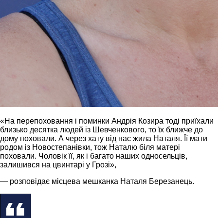
«На перепоховання і поминки Андрія Козира тоді приїхали
близько десятка людей із Шевченкового, то їх ближче до
дому поховали. А через хату від нас жила Наталя. Її мати
родом із Новостепанівки, тож Наталю біля матері
поховали. Чоловік її, як і багато наших односельців,
залишився на цвинтарі у Грозі»,
— розповідає місцева мешканка Наталя Березанець.