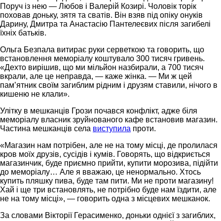
Поруч із нею — Любов і Валерій Козирі. Чоловік торік
поховав доньку, зятя та сватів. Він взяв під опіку онуків
Дарину, Дмитра та Анастасію Пантелеєвих після загибелі
їхніх батьків.
Ольга Безпала витирає руки серветкою та говорить, що
встановлення меморіалу коштувало 300 тисяч гривень.
«Дехто вирішив, що ми мільйон назбирали, а 700 тисяч
вкрали, але це неправда, — каже жінка. — Ми ж цей
пам’ятник своїм загиблим рідним і друзям ставили, нічого в
кишеню не клали».
Улітку в мешканців Грози почався конфлікт, адже біля
меморіалу власник зруйнованого кафе встановив магазин.
Частина мешканців села
виступила
проти.
«Магазин нам потрібен, але не на тому місці, де пролилася
кров моїх друзів, сусідів і кумів. Говорять, що відкриється
магазинчик, буде приємно прийти, купити морозива, підійти
до меморіалу… Але я вважаю, це ненормально. Хтось
купить пляшку пива, буде там пити. Ми не проти магазину!
Хай і ще три встановлять, не потрібно буде нам їздити, але
не на тому місці», — говорить одна з місцевих мешканок.
За словами Вікторії Герасименко, доньки однієї з загиблих,