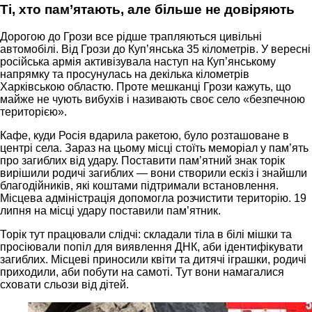
Ті, хто пам’ятають, але більше не довіряють
Дорогою до Грози все рідше трапляються цивільні
автомобілі. Від Грози до Куп’янська 35 кілометрів. У вересні
російська армія активізувала наступ на Куп’янському
напрямку та просунулась на декілька кілометрів
Харківською областю. Проте мешканці Грози кажуть, що
майже не чують вибухів і називають своє село «безпечною
територією».
Кафе, куди Росія вдарила ракетою, було розташоване в
центрі села. Зараз на цьому місці стоїть меморіал у пам’ять
про загиблих від удару. Поставити пам’ятний знак торік
вирішили родичі загиблих — вони створили ескіз і знайшли
благодійників, які коштами підтримали встановлення.
Місцева адміністрація допомогла розчистити територію. 19
липня на місці удару поставили пам’ятник.
Торік тут працювали слідчі: складали тіла в білі мішки та
просіювали попіл для виявлення ДНК, аби ідентифікувати
загиблих. Місцеві приносили квіти та дитячі іграшки, родичі
приходили, аби побути на самоті. Тут вони намагалися
сховати сльози від дітей.