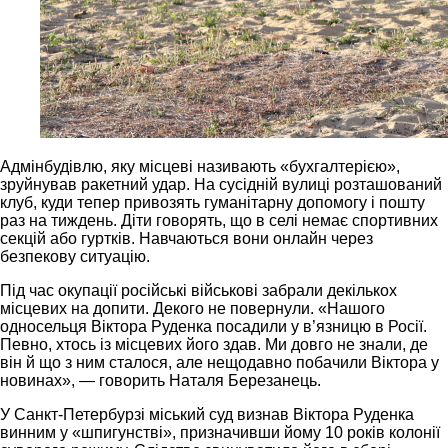
Адмінбудівлю, яку місцеві називають «бухгалтерією»,
зруйнував ракетний удар. На сусідній вулиці розташований
клуб, куди тепер привозять гуманітарну допомогу і пошту
раз на тиждень. Діти говорять, що в селі немає спортивних
секцій або гуртків. Навчаються вони онлайн через
безпекову ситуацію.
Під час окупації російські військові забрали декількох
місцевих на допити. Декого не повернули. «Нашого
односельця Віктора Руденка посадили у в’язницю в Росії.
Певно, хтось із місцевих його здав. Ми довго не знали, де
він й що з ним сталося, але нещодавно побачили Віктора у
новинах», — говорить Наталя Березанець.
У Санкт-Петербурзі міський суд визнав Віктора Руденка
винним у «шпигунстві», призначивши йому 10 років колонії