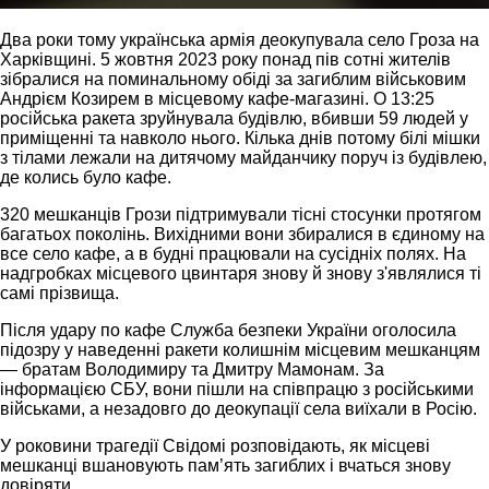
Два роки тому українська армія деокупувала село Гроза на
Харківщині. 5 жовтня 2023 року понад пів сотні жителів
зібралися на поминальному обіді за загиблим військовим
Андрієм Козирем в місцевому кафе-магазині. О 13:25
російська ракета зруйнувала будівлю, вбивши 59 людей у
приміщенні та навколо нього. Кілька днів потому білі мішки
з тілами лежали на дитячому майданчику поруч із будівлею,
де колись було кафе.
320 мешканців Грози підтримували тісні стосунки протягом
багатьох поколінь. Вихідними вони збиралися в єдиному на
все село кафе, а в будні працювали на сусідніх полях. На
надгробках місцевого цвинтаря знову й знову з'являлися ті
самі прізвища.
Після удару по кафе Служба безпеки України оголосила
підозру у наведенні ракети колишнім місцевим мешканцям
— братам Володимиру та Дмитру Мамонам. За
інформацією СБУ, вони пішли на співпрацю з російськими
військами, а незадовго до деокупації села виїхали в Росію.
У роковини трагедії Свідомі розповідають, як місцеві
мешканці вшановують пам’ять загиблих і вчаться знову
довіряти.