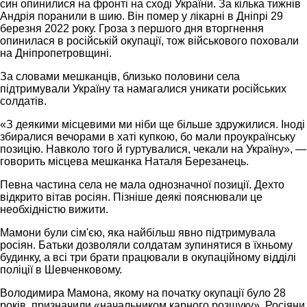
син опинилися на фронті на сході України. За кілька тижнів
Андрія поранили в шию. Він помер у лікарні в Дніпрі 29
березня 2022 року. Гроза з першого дня вторгнення
опинилася в російській окупації, тож військового поховали
на Дніпропетровщині.
За словами мешканців, близько половини села
підтримували Україну та намагалися уникати російських
солдатів.
«З деякими місцевими ми ніби ще більше здружилися. Іноді
збиралися вечорами в хаті купкою, бо мали проукраїнську
позицію. Навколо того й гуртувалися, чекали на Україну», —
говорить місцева мешканка Наталя Березанець.
Певна частина села не мала однозначної позиції. Дехто
відкрито вітав росіян. Пізніше деякі пояснювали це
необхідністю вижити.
Мамони були сім'єю, яка найбільш явно підтримувала
росіян. Батьки дозволяли солдатам зупинятися в їхньому
будинку, а всі три брати працювали в окупаційному відділі
поліції в Шевченковому.
Володимира Мамона, якому на початку окупації було 28
років, призначили «начальником карного розшуку». Росіяни