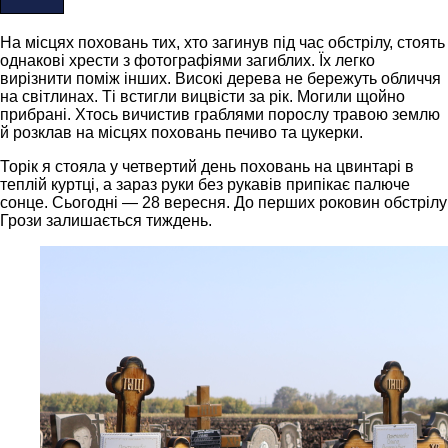
На місцях поховань тих, хто загинув під час обстрілу, стоять
однакові хрести з фотографіями загиблих. Їх легко
вирізнити поміж інших. Високі дерева не бережуть обличчя
на світлинах. Ті встигли вицвісти за рік. Могили щойно
прибрані. Хтось вичистив граблями порослу травою землю
й розклав на місцях поховань печиво та цукерки.
Торік я стояла у четвертий день поховань на цвинтарі в
теплій куртці, а зараз руки без рукавів припікає палюче
сонце. Сьогодні — 28 вересня. До перших роковин обстрілу
Грози залишається тиждень.