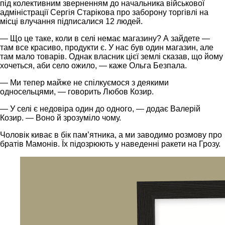
під колективним зверненням до начальника військової
адміністрації Сергія Старікова про заборону торгівлі на
місці влучання підписалися 12 людей.
— Що це таке, коли в селі немає магазину? А зайдете —
там все красиво, продукти є. У нас був один магазин, але
там мало товарів. Однак власник цієї землі сказав, що йому
хочеться, аби село ожило, — каже Ольга Безпала.
— Ми тепер майже не спілкуємося з деякими
односельцями, — говорить Любов Козир.
— У селі є недовіра один до одного, — додає Валерій
Козир. — Воно й зрозуміло чому.
Чоловік киває в бік пам’ятника, а ми заводимо розмову про
братів Мамонів. Їх підозрюють у наведенні ракети на Грозу.