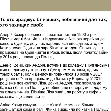
Ті, хто зраджує близьких, небезпечні для тих,
хто захищає своїх
Андрій Козир оселився в Грозі наприкінці 1990-х років.
Після смерті батьків він із дружиною Аліною переїхав до
їхнього будинку, де у них народилися двоє дітей. Згодом
Козир почав їздити на заробітки за кордон. Спочатку він
працював на будівництві в Росії, потім, після початку війни
у 2014 році, поїхав до Польщі.
Денис Козир, син Андрія, вступив до коледжу в Куп'янську і
жив в одному гуртожитку з Дмитром Мамоном, одним із
трьох братів. Коли Денису виповнилося 18 років у 2017
році, він поїхав працювати до батька у Варшаву. У 2019
році вже повнолітня Ліза, дочка Андрія, теж поїхала до
батька і брата в Польщу, пообіцявши повернутися додому
за кілька тижнів. Пізніше Ліза знайшла роботу в кафе й
сказала, що залишається.
Аліна Козир сумувала за сім’єю й не змогла більше
залишатися сама в селі. Жінка вирішила поїхати в Польщу