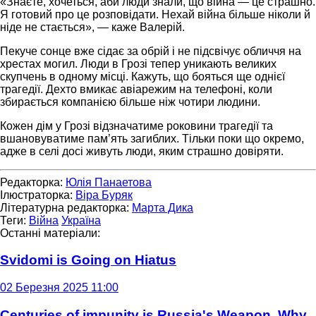
«Знаєте, хочеться, аби люди знали, що війна — це страшно.
Я готовий про це розповідати. Нехай війна більше ніколи й
ніде не стається», — каже Валерій.
Пекуче сонце вже сідає за обрій і не підсвічує обличчя на
хрестах могил. Люди в Грозі тепер уникають великих
скупчень в одному місці. Кажуть, що бояться ще однієї
трагедії. Дехто вмикає авіарежим на телефоні, коли
збирається компанією більше ніж чотири людини.
Кожен дім у Грозі відзначатиме роковини трагедії та
вшановуватиме пам’ять загиблих. Тільки поки що окремо,
адже в селі досі живуть люди, яким страшно довіряти.
Редакторка:
Юлія Панаетова
Ілюстраторка:
Віра Буряк
Літературна редакторка:
Марта Дика
Теги:
Війна
Україна
Останні матеріали:
Svidomi is Going on Hiatus
02 Березня 2025 11:00
Centuries of impunity is Russia's Weapon. Why