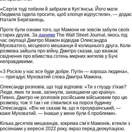
«Сергія тоді побили й забрали в Куп’янськ. Його мати
Людмила їздила просити, щоб хлопця відпустили», — додає
Наталя Березанець.
Проте були ознаки того, що Мамони не зовсім забули своїх
старих друзів. За
даними
The Wall Street Journal, якось під
час окупації Дмитро Мамон відвідав Олександра
Муховатого, місцевого мешканця й колишнього друга. Коли
розмова зайшла про війну, Дмитро сказав, що вважає
свідчення про вбивства сотень мирних жителів у Бучі
неправдивими.
«З Росією у нас все буде добре. Путін — хороша людина»,
— пригадує Муховатий слова Дмитра Мамона.
Олександр розповів, що тоді відповів: «Ти з глузду з'їхав?
Люди, яких ти знав, загинули, захищаючи цю країну».
Певно, Дмитро не розповів російським військовим про цю
розмову, тож ті так і не з'явилися на порозі будинку
Олександра. «Він не сказав їм, що я проукраїнський, —
каже Муховатий. — Інакше у мене були б проблеми».
Кілька десятків мешканців, зокрема сім'я Мамонів, втекли з
росіянами у вересні 2022 року, якраз перед деокупацією.