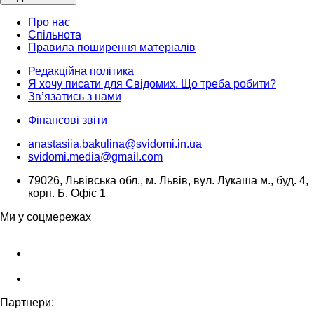
Про нас
Спільнота
Правила поширення матеріалів
Редакційна політика
Я хочу писати для Свідомих. Що треба робити?
Зв’язатись з нами
Фінансові звіти
anastasiia.bakulina@svidomi.in.ua
svidomi.media@gmail.com
79026, Львівська обл., м. Львів, вул. Лукаша м., буд. 4,
корп. Б, Офіс 1
Ми у соцмережах
Партнери: