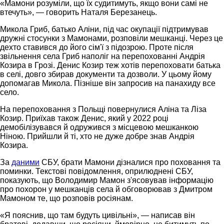
«Мамони розуміли, що їх судитимуть, якщо вони самі не
втечуть», — говорить Наталя Березанець.
Микола Гриб, батько Аліни, під час окупації підтримував
дружні стосунки з Мамонами, розповіли мешканці. Через це
дехто ставився до його сім'ї з підозрою. Проте після
звільнення села Гриб наполіг на перепохованні Андрія
Козира в Грозі. Денис Козир теж хотів перепоховати батька
в селі, довго збирав документи та дозволи. У цьому йому
допомагав Микола. Пізніше він запросив на панахиду все
село.
На перепоховання з Польщі повернулися Аліна та Ліза
Козир. Приїхав також Денис, який у 2022 році
демобілізувався й одружився з місцевою мешканкою
Ніною. Прийшли й ті, хто не дуже добре знав Андрія
Козира.
За
даними
СБУ, брати Мамони дізналися про поховання та
поминки. Текстові повідомлення, оприлюднені СБУ,
показують, що Володимир Мамон з'ясовував інформацію
про похорон у мешканців села й обговорював з Дмитром
Мамоном те, що розповів росіянам.
«Я пояснив, що там будуть цивільні», — написав він