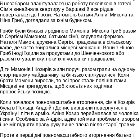
й незабаром влаштувалася на роботу покоївкою в готелі.
Сім'я винайняла квартиру у Варшаві й все рідше
поверталася до Грози. Натомість батьки Аліни, Микола та
Ніна Гриб, доглядали за їхнім будинком.
Гриби були близькі з родиною Мамонів. Микола Гриб разом
із Сергієм Мамоном, батьком сім’ї, керували фермою.
Наталя Мамон, дружина Сергія, працювала в сільському
кафе, де часто збиралися місцеві мешканці. Вони з Ніною
Гриб іноді їздили за продуктами до Шевченкового або
разом готували їжу, поки їхні чоловіки працювали.
Діти Мамонів і Козирів жили поруч, разом грали на одному
спортивному майданчику та близько спілкувалися. Коли
брати Мамони виросли, то всі троє стали поліціянтами.
Місцеві не пригадують, щоб хтось із них тоді мав
проросійську позицію.
Коли почалося повномасштабне вторгнення, сім'я Козирів
була в Польщі. Андрій і Денис вирішили повернутися в
Україну і піти в армію. Аліна Козир переймалася за чоловіка
і сина. Особливо за Андрія, адже той мав проблеми із зором
і не міг підняти праву руку вище плеча після старої травми.
Проте в перші дні повномасштабного вторгнення батько і