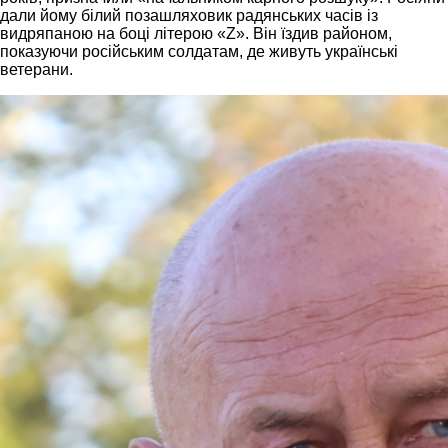
дали йому білий позашляховик радянських часів із
видряпаною на боці літерою «Z». Він їздив районом,
показуючи російським солдатам, де живуть українські
ветерани.