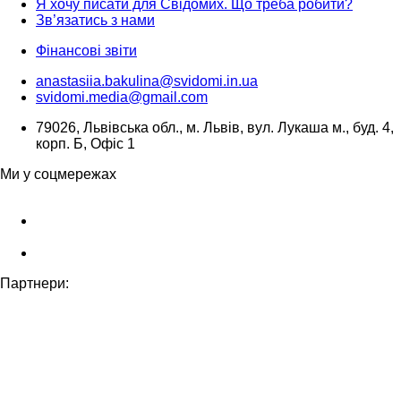
Я хочу писати для Свідомих. Що треба робити?
Зв’язатись з нами
Фінансові звіти
anastasiia.bakulina@svidomi.in.ua
svidomi.media@gmail.com
79026, Львівська обл., м. Львів, вул. Лукаша м., буд. 4,
корп. Б, Офіс 1
Ми у соцмережах
Партнери: