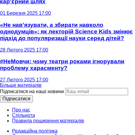
кар'єрний шлях
01 Березня 2025 17:00
«Не нав'язувати, а збирати навколо
однодумців»: як лекторій Science Kids змінює
підхід до популяризації науки серед дітей?
28 Лютого 2025 17:00
#НеМовчи: чому театри роками ігнорували
проблему харасменту?
27 Лютого 2025 17:00
Більше матеріалів
Підписатися на наші новини
Підписатися
Про нас
Спільнота
Правила поширення матеріалів
Редакційна політика