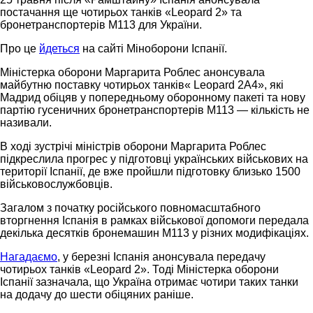
постачання ще чотирьох танків «Leopard 2» та
бронетранспортерів M113 для України.
Про це
йдеться
на сайті Міноборони Іспанії.
Міністерка оборони Маргарита Роблес анонсувала
майбутню поставку чотирьох танків« Leopard 2A4», які
Мадрид обіцяв у попередньому оборонному пакеті та нову
партію гусеничних бронетранспортерів M113 — кількість не
називали.
В ході зустрічі міністрів оборони Маргарита Роблес
підкреслила прогрес у підготовці українських військових на
території Іспанії, де вже пройшли підготовку близько 1500
військовослужбовців.
Загалом з початку російського повномасштабного
вторгнення Іспанія в рамках військової допомоги передала
декілька десятків бронемашин М113 у різних модифікаціях.
Нагадаємо
, у березні Іспанія анонсувала передачу
чотирьох танків «Leopard 2». Тоді Міністерка оборони
Іспанії зазначала, що Україна отримає чотири таких танки
на додачу до шести обіцяних раніше.