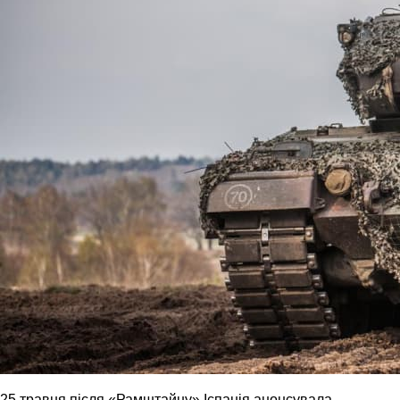
25 травня після «Рамштайну» Іспанія анонсувала