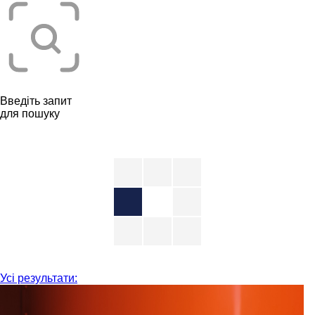
Введіть запит
для пошуку
Усі результати: