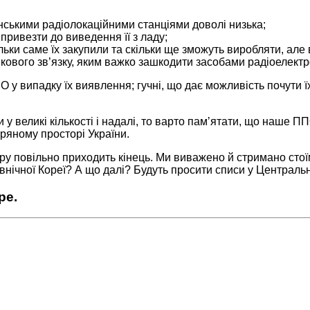
їнськими радіолокаційними станціями доволі низька;
 привезти до виведення її з ладу;
льки саме їх закупили та скільки ще зможуть виробляти, але 
икового зв’язку, яким важко зашкодити засобами радіоелектр
у випадку їх виявлення; гучні, що дає можливість почути їх
у великі кількості і надалі, то варто памʼятати, що наше П
тряному просторі України.
у повільно приходить кінець. Ми виважено й стримано стоїм
Північної Кореї? А що далі? Будуть просити списи у Централ
бре.