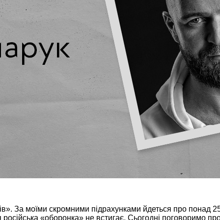
». За моїми скромними підрахунками йдеться про понад 250 
я російська «оборонка» не встигає. Сьогодні поговоримо про