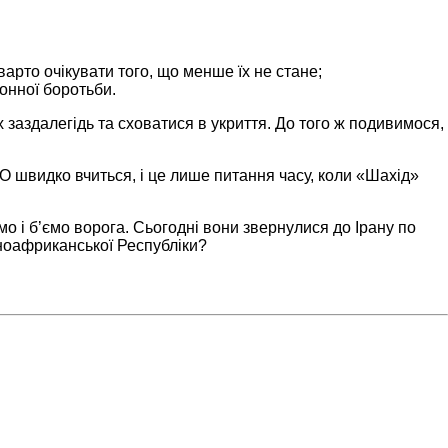
варто очікувати того, що менше їх не стане;
онної боротьби.
 заздалегідь та сховатися в укриття. До того ж подивимося,
ПО швидко вчиться, і це лише питання часу, коли «Шахід»
о і б’ємо ворога. Сьогодні вони звернулися до Ірану по
ьноафриканської Республіки?