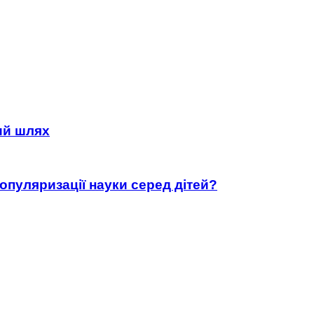
ний шлях
популяризації науки серед дітей?