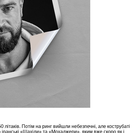
літаків. Потім на ринг вийшли небезпечні, але кострубаті
 іранські «Шахіди» та «Мохаджери», яким вже скоро як і