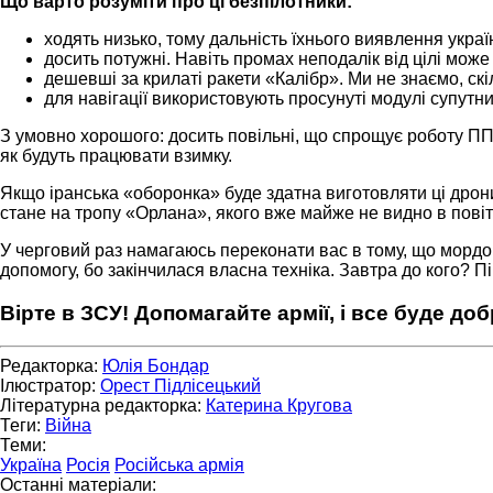
Що варто розуміти про ці безпілотники:
ходять низько, тому дальність їхнього виявлення укра
досить потужні. Навіть промах неподалік від цілі може
дешевші за крилаті ракети «Калібр». Ми не знаємо, скі
для навігації використовують просунуті модулі супутн
З умовно хорошого: досить повільні, що спрощує роботу ППО 
як будуть працювати взимку.
Якщо іранська «оборонка» буде здатна виготовляти ці дрони 
стане на тропу «Орлана», якого вже майже не видно в пові
У черговий раз намагаюсь переконати вас в тому, що мордор
допомогу, бо закінчилася власна техніка. Завтра до кого? 
Вірте в ЗСУ! Допомагайте армії, і все буде до
Редакторка:
Юлія Бондар
Ілюстратор:
Орест Підлісецький
Літературна редакторка:
Катерина Кругова
Теги:
Війна
Теми:
Україна
Росія
Російська армія
Останні матеріали: