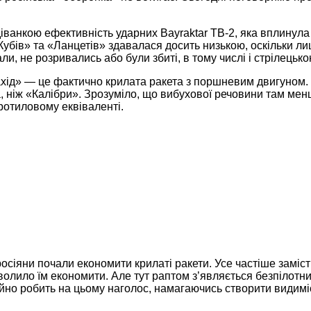
ванкою ефективність ударних Bayraktar TB-2, яка вплинула на
 «Кубів» та «Ланцетів» здавалася досить низькою, оскільки 
ли, не розривались або були збиті, в тому числі і стрілецьк
«Шахід» — це фактично крилата ракета з поршневим двигуном.
, ніж «Калібри». Зрозуміло, що вибухової речовини там менш
тротиловому еквіваленті.
осіяни почали економити крилаті ракети. Усе частіше заміст
олило їм економити. Але тут раптом з’являється безпілотник
ійно робить на цьому наголос, намагаючись створити видимі