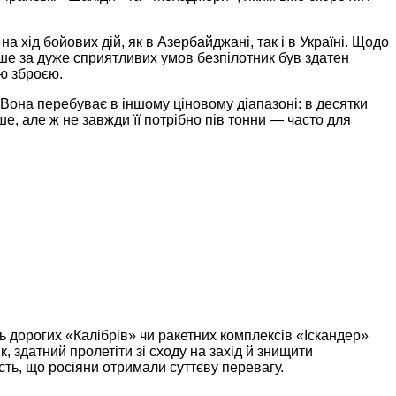
 хід бойових дій, як в Азербайджані, так і в Україні. Щодо
лише за дуже сприятливих умов безпілотник був здатен
ою зброєю.
 Вона перебуває в іншому ціновому діапазоні: в десятки
е, але ж не завжди її потрібно пів тонни — часто для
ь дорогих «Калібрів» чи ракетних комплексів «Іскандер»
, здатний пролетіти зі сходу на захід й знищити
сть, що росіяни отримали суттєву перевагу.