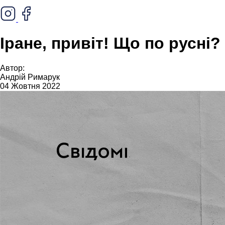
Іране, привіт! Що по русні?
Автор:
Андрій Римарук
04 Жовтня 2022