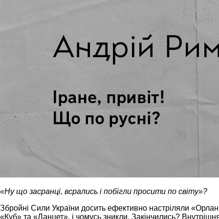
«Ну що засранці, всрались і побігли просити по світу»?
Збройні Сили України досить ефективно настріляли «Орланів
«Куб» та «Ланцет», і чомусь зникли. Закінчились? Внутрішн