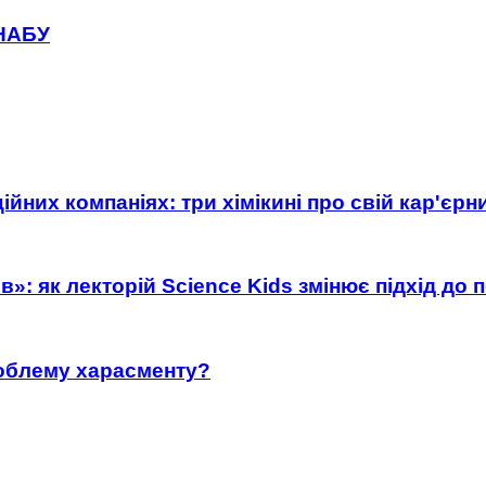
 НАБУ
ійних компаніях: три хімікині про свій кар'єр
»: як лекторій Science Kids змінює підхід до 
роблему харасменту?