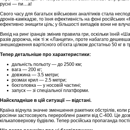
русні — пи…а!
Свого часу для багатьох військових аналітиків стала несподі
дронів-камікадзе, то їхня ефективність на фоні російських
ефективно знищити ціль; у більшості випадків вони не влуча
Вихід на ринг іранців змінив правила гри, оскільки їхній 
разів дорожча, ніж ті ж «Ланцети», проте набагато дешевша
знешкодження вартісного об'єкта цілком достатньо 50 кг в 
Тепер детальніше про характеристики:
дальність польоту — до 2500 км;
вага — 200 кг;
довжина — 3.5 метри;
розмах крил — 2.5 метри;
боєголовка — у носовій частині;
запуск — зі спеціальної платформи.
Найскладніше в цій ситуації — відстані.
Країна відчула значне зменшення ракетних обстрілів, коли р
росіяни застосовують перероблені ракети від С-400. Це дозв
кількаповерхову будівлю. Тепер російська пропаганда пост