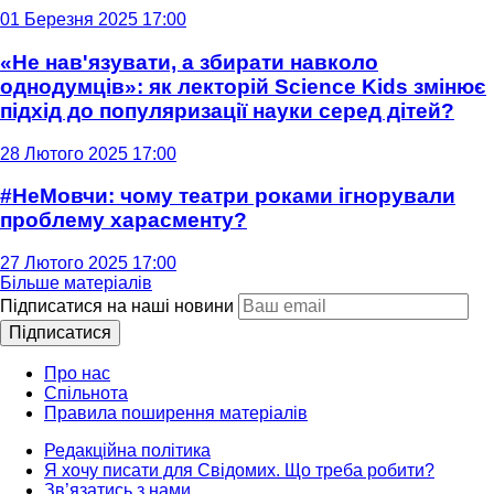
01 Березня 2025 17:00
«Не нав'язувати, а збирати навколо
однодумців»: як лекторій Science Kids змінює
підхід до популяризації науки серед дітей?
28 Лютого 2025 17:00
#НеМовчи: чому театри роками ігнорували
проблему харасменту?
27 Лютого 2025 17:00
Більше матеріалів
Підписатися на наші новини
Підписатися
Про нас
Спільнота
Правила поширення матеріалів
Редакційна політика
Я хочу писати для Свідомих. Що треба робити?
Зв’язатись з нами