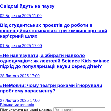
Свідомі йдуть на паузу
02 Березня 2025 11:00
Від студентських проєктів до роботи в
інноваційних компаніях: три хімікині про свій
кар'єрний шлях
01 Березня 2025 17:00
«Не нав'язувати, а збирати навколо
однодумців»: як лекторій Science Kids змінює
підхід до популяризації науки серед дітей?
28 Лютого 2025 17:00
#НеМовчи: чому театри роками ігнорували
проблему харасменту?
27 Лютого 2025 17:00
Більше матеріалів
Підписатися на наші новини