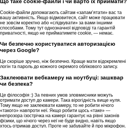
Що таке cookie-файли і чи варто їх приймати?
Cookie-файли допомагають сайтам «запамʼятати» вас та
вашу активність. Якщо відмовитеся, сайт може працювати
не зовсім коректно або «слідкувати» за вами іншими
способами. Тому тут однозначної відповіді та гарантій
приватності, якщо не прийматимете cookie, — немає.
Чи безпечно користуватися авторизацією
через Google?
Це скоріше зручно, ніж безпечно. Краще мати відокремлені
логін та пароль до кожного окремого облікового запису.
Заклеювати вебкамеру на ноутбуці: зашквар
чи безпека?
Це філософія :) За певних умов зловмисники можуть
отримати доступ до камери. Така вірогідність вище нуля.
Тому якщо не заклеювати камеру, то не робити нічого
«такого» навпроти неї. Якщо робити щось «таке» —
непрозора ізострічка на камері гарантує на рівні законів
фізики, що нічого через неї не буде видно, навіть якщо
хтось отримав доступ. Проте не забувайте й про мікрофон.