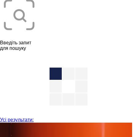
Введіть запит
для пошуку
Усі результати: