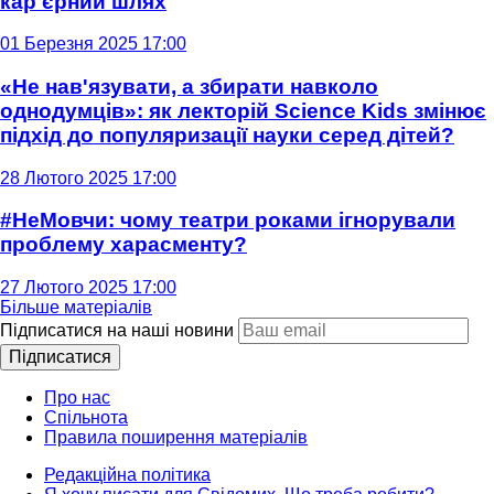
кар'єрний шлях
01 Березня 2025 17:00
«Не нав'язувати, а збирати навколо
однодумців»: як лекторій Science Kids змінює
підхід до популяризації науки серед дітей?
28 Лютого 2025 17:00
#НеМовчи: чому театри роками ігнорували
проблему харасменту?
27 Лютого 2025 17:00
Більше матеріалів
Підписатися на наші новини
Підписатися
Про нас
Спільнота
Правила поширення матеріалів
Редакційна політика