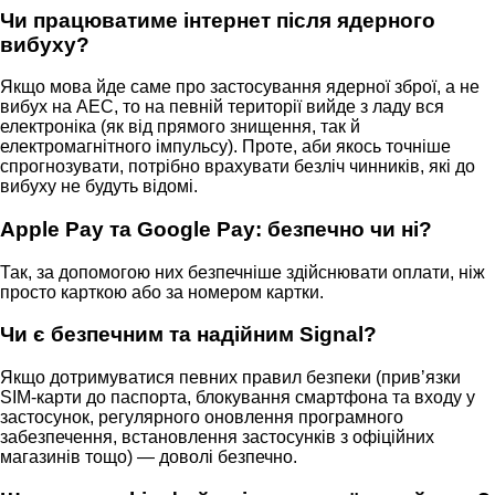
Чи працюватиме інтернет після ядерного
вибуху?
Якщо мова йде саме про застосування ядерної зброї, а не
вибух на АЕС, то на певній території вийде з ладу вся
електроніка (як від прямого знищення, так й
електромагнітного імпульсу). Проте, аби якось точніше
спрогнозувати, потрібно врахувати безліч чинників, які до
вибуху не будуть відомі.
Apple Pay та Google Pay: безпечно чи ні?
Так, за допомогою них безпечніше здійснювати оплати, ніж
просто карткою або за номером картки.
Чи є безпечним та надійним Signal?
Якщо дотримуватися певних правил безпеки (привʼязки
SIM-карти до паспорта, блокування смартфона та входу у
застосунок, регулярного оновлення програмного
забезпечення, встановлення застосунків з офіційних
магазинів тощо) — доволі безпечно.