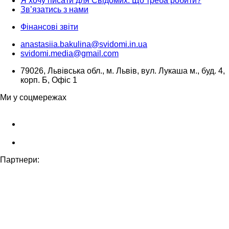
Я хочу писати для Свідомих. Що треба робити?
Зв’язатись з нами
Фінансові звіти
anastasiia.bakulina@svidomi.in.ua
svidomi.media@gmail.com
79026, Львівська обл., м. Львів, вул. Лукаша м., буд. 4,
корп. Б, Офіс 1
Ми у соцмережах
Партнери: